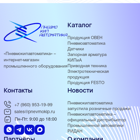
Каталог
Продукция ОВЕН
Пневмоавтоматика
Датчики
«Пневмокипавтоматика» –
Запорная арматура
интернет-магазин
КИПиА
Приводная техника
промышленного оборудования
Электротехническая
продукция
Продукция FESTO
Контакты
Новости
Пневмокипавтоматика
+7 (960) 953-19-99
запустила розничные продажи
sales@pnevmokip.ru
Пневмокипавтоматика –
Пн-Пт: 9:00 до 18:00
официальный дистрибьютор
Промышленной автоматики
РИДАН
Партнёры
О компании