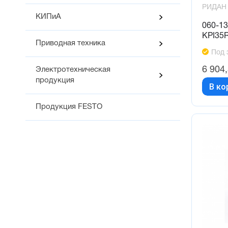
РИДАН
КИПиА
060-1
KPI35R
Приводная техника
Под 
6 904
Электротехническая
продукция
В ко
Продукция FESTO