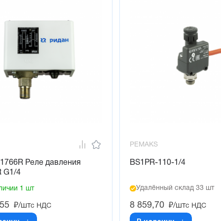
PEMAKS
21766R Реле давления
BS1PR-110-1/4
 G1/4
Удалённый склад 33 шт
личии 1 шт
,55
8 859,70
₽/шт
₽/шт
с НДС
с НДС