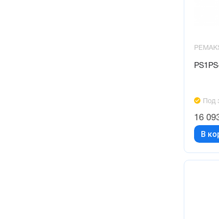
PEMAK
PS1PS
Под 
16 09
В ко