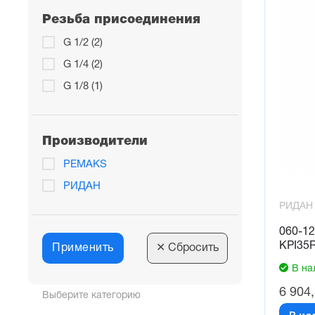
Резьба присоединения
G 1/2 (2)
G 1/4 (2)
G 1/8 (1)
Производители
PEMAKS
РИДАН
РИДАН
060-1
KPI35R
Применить
✕
Сбросить
В на
6 904
Выберите категорию