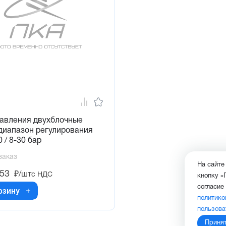
давления двухблочные
диапазон регулирования
0 / 8-30 бар
заказ
На сайте
,53
₽/шт
с НДС
кнопку «
согласие
рзину
политико
пользова
Приня