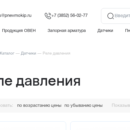
es@pnevmokip.ru
+7 (3852) 56-02-77
Продукция ОВЕН
Запорная арматура
Датчики
П
Каталог
—
Датчики
—
Реле давления
ле давления
овать:
по возрастанию цены
по убыванию цены
Показыва