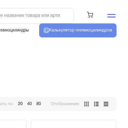
Калькулятор
пневмоцилиндров
невмоцилиндры
ть по:
20
40
80
Отображение: