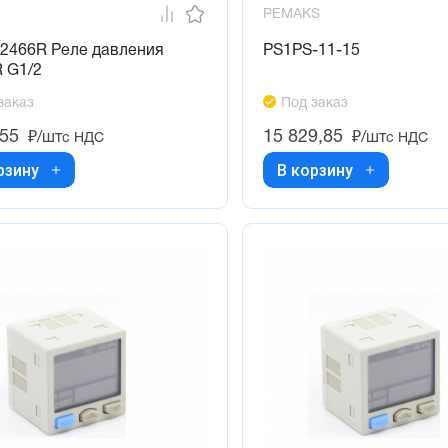
PEMAKS
32466R Реле давления
PS1PS-11-15
 G1/2
заказ
Под заказ
,55
15 829,85
₽/шт
₽/шт
с НДС
с НДС
рзину
В корзину