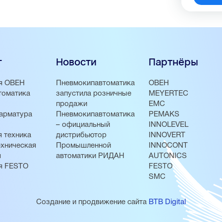
г
Новости
Партнёры
я ОВЕН
Пневмокипавтоматика
ОВЕН
томатика
запустила розничные
MEYERTEC
продажи
EMC
арматура
Пневмокипавтоматика
PEMAKS
– официальный
INNOLEVEL
 техника
дистрибьютор
INNOVERT
хническая
Промышленной
INNOCONT
я
автоматики РИДАН
AUTONICS
я FESTO
FESTO
SMC
Создание и продвижение сайта
BTB Digital