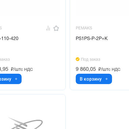
S
PEMAKS
-110-420
PS1PS-P-2P+K
заказ
Под заказ
3,95
9 860,05
₽/шт
₽/шт
с НДС
с НДС
рзину
В корзину