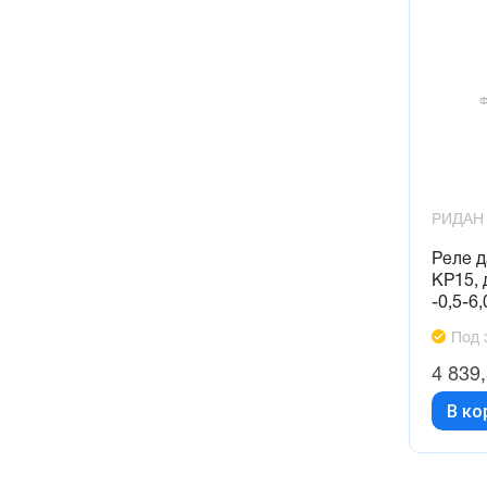
РИДАН
Реле 
KP15, 
-0,5-6,
Под 
4 839
В ко