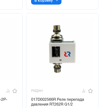
В корзину
РИДАН
-2P-
017D002566R Реле перепада
давления RT262R G1/2