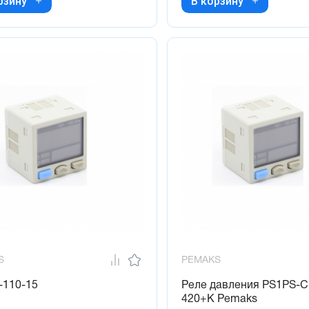
рзину
В корзину
S
PEMAKS
-110-15
Реле давления PS1PS-C
420+K Pemaks