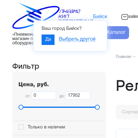
sal
Бийск
Ваш город
Бийск
?
Каталог
«Пневмокипавтоматика» – интернет-
магазин промышленного
Да
Выбрать другой
оборудования
Главная
—
Фильтр
Ре
Цена, руб.
от:
до:
Сортир
Только в наличии