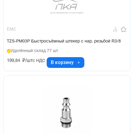
EMC
TZS-PM03P Быстросъёмный штекер с нар. резьбой R3/8
Удалённый склад 77 шт
199,84
₽/шт
с НДС
В корзину