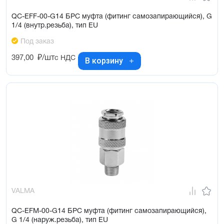
QC-EFF-00-G14 БРС муфта (фитинг самозапирающийся), G
1/4 (внутр.резьба), тип EU
Под заказ
397,00
₽/шт
с НДС
В корзину
VALMA
QC-EFM-00-G14 БРС муфта (фитинг самозапирающийся),
G 1/4 (наруж.резьба), тип EU