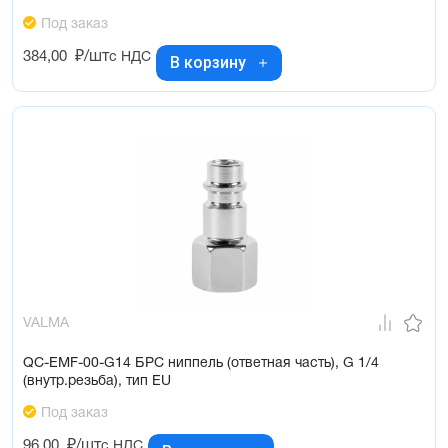
Под заказ
384,00
₽/шт
с НДС
В корзину
VALMA
QC-EMF-00-G14 БРС ниппель (ответная часть), G 1/4
(внутр.резьба), тип EU
Под заказ
96,00
₽/шт
с НДС