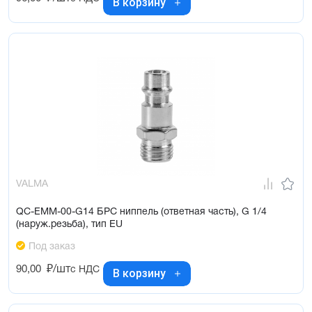
В корзину
VALMA
QC-EMM-00-G14 БРС ниппель (ответная часть), G 1/4
(наруж.резьба), тип EU
Под заказ
90,00
₽/шт
с НДС
В корзину