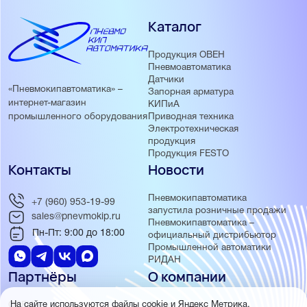
Каталог
Продукция ОВЕН
Пневмоавтоматика
Датчики
«Пневмокипавтоматика» –
Запорная арматура
интернет-магазин
КИПиА
Приводная техника
промышленного оборудования
Электротехническая
продукция
Продукция FESTO
Контакты
Новости
Пневмокипавтоматика
+7 (960) 953-19-99
запустила розничные продажи
sales@pnevmokip.ru
Пневмокипавтоматика –
Пн-Пт: 9:00 до 18:00
официальный дистрибьютор
Промышленной автоматики
РИДАН
Партнёры
О компании
ОВЕН
О нас
На сайте используются файлы cookie и Яндекс Метрика.