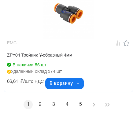
EMC
ZPY04 Тройник Y-образный 4мм
В наличии 56 шт
Удалённый склад 374 шт
66,61
₽/шт
с НДС
В корзину
1
2
3
4
5