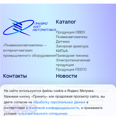
Каталог
Продукция ОВЕН
Пневмоавтоматика
Датчики
«Пневмокипавтоматика» –
Запорная арматура
интернет-магазин
КИПиА
Приводная техника
промышленного оборудования
Электротехническая
продукция
Продукция FESTO
Контакты
Новости
Пневмокипавтоматика
+7 (960) 953-19-99
запустила розничные продажи
На сайте используются файлы cookie и Яндекс Метрика.
sales@pnevmokip.ru
Пневмокипавтоматика –
Нажимая кнопку «Принять» или продолжая просмотр сайта, вы
Пн-Пт: 9:00 до 18:00
официальный дистрибьютор
даете согласие на
обработку персональных данных
в
Промышленной автоматики
соответствии с
политикой конфиденциальности
, и принимаете
РИДАН
условия
пользовательского соглашения
.