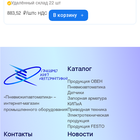
Удалённый склад 22 шт
883,52
₽/шт
с НДС
В корзину
Каталог
Продукция ОВЕН
Пневмоавтоматика
Датчики
«Пневмокипавтоматика» –
Запорная арматура
интернет-магазин
КИПиА
Приводная техника
промышленного оборудования
Электротехническая
продукция
Продукция FESTO
Контакты
Новости