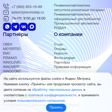
Пневмокипавтоматика
+7 (960) 953-19-99
запустила розничные продажи
sales@pnevmokip.ru
Пневмокипавтоматика –
Пн-Пт: 9:00 до 18:00
официальный дистрибьютор
Промышленной автоматики
РИДАН
Партнёры
О компании
ОВЕН
О нас
MEYERTEC
Отзывы
EMC
Новости
PEMAKS
Фотогалерея
INNOLEVEL
Партнёры
INNOVERT
Правовая информация
INNOCONT
AUTONICS
На сайте используются файлы cookie и Яндекс Метрика.
FESTO
Нажимая кнопку «Принять» или продолжая просмотр сайта, вы
SMC
даете согласие на
обработку персональных данных
в
соответствии с
политикой конфиденциальности
, и принимаете
© 2026 Пневмокипавтоматика
условия
пользовательского соглашения
.
Создание и продвижение сайта
BTB Digital
Принять