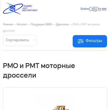
Бийск
Главная
—
Каталог
—
Продукция ОВЕН
—
Дроссели
—
РМО и РМТ моторные
дроссели
Сортировать:
Фильтры
РМО и РМТ моторные
дроссели