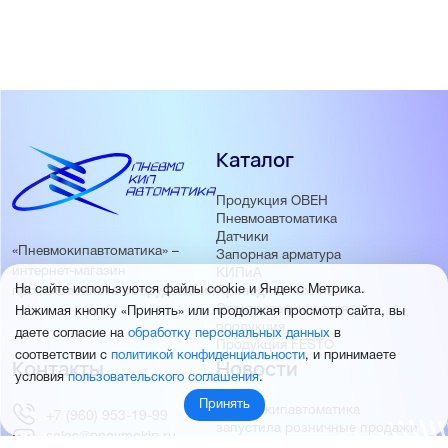
Каталог
Продукция ОВЕН
Пневмоавтоматика
Датчики
«Пневмокипавтоматика» –
Запорная арматура
интернет-магазин
КИПиА
На сайте используются файлы cookie и Яндекс Метрика.
Приводная техника
промышленного оборудования
Электротехническая
Нажимая кнопку «Принять» или продолжая просмотр сайта, вы
продукция
даете согласие на
обработку персональных данных
в
Продукция FESTO
соответствии с
политикой конфиденциальности
, и принимаете
Контакты
Новости
условия
пользовательского соглашения
.
Принять
Пневмокипавтоматика
+7 (960) 953-19-99
запустила розничные продажи
sales@pnevmokip.ru
Пневмокипавтоматика –