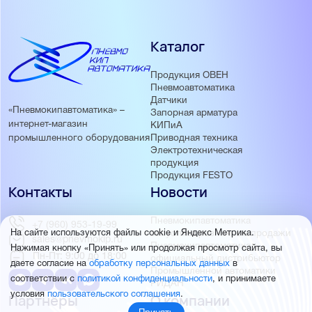
Каталог
Продукция ОВЕН
Пневмоавтоматика
Датчики
«Пневмокипавтоматика» –
Запорная арматура
интернет-магазин
КИПиА
Приводная техника
промышленного оборудования
Электротехническая
продукция
Продукция FESTO
Контакты
Новости
Пневмокипавтоматика
+7 (960) 953-19-99
запустила розничные продажи
На сайте используются файлы cookie и Яндекс Метрика.
sales@pnevmokip.ru
Пневмокипавтоматика –
Нажимая кнопку «Принять» или продолжая просмотр сайта, вы
Пн-Пт: 9:00 до 18:00
официальный дистрибьютор
даете согласие на
обработку персональных данных
в
Промышленной автоматики
соответствии с
политикой конфиденциальности
, и принимаете
РИДАН
условия
пользовательского соглашения
.
Партнёры
О компании