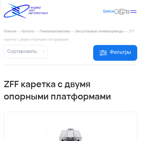
Бийск
Главная
—
Каталог
—
Пневмоавтоматика
—
Бесштоковые пневмоприводы
—
ZFF
каретка с двумя опорными платформами
Сортировать:
Фильтры
ZFF каретка с двумя
опорными платформами