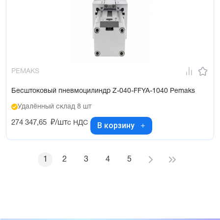
PEMAKS
Бесштоковый пневмоцилиндр Z-040-FFYA-1040 Pemaks
Удалённый склад 8 шт
274 347,65
₽/шт
с НДС
В корзину
1
2
3
4
5