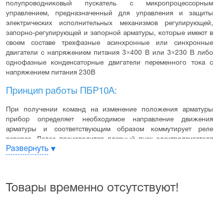
полупроводниковый пускатель с микропроцессорным 
управлением, предназначенный для управления и защиты 
электрических исполнительных механизмов регулирующей, 
запорно-регулирующей и запорной арматуры, которые имеют в 
своем составе трехфазные асинхронные или синхронные 
двигатели с напряжением питания 3×400 В или 3×230 В либо 
однофазные конденсаторные двигатели переменного тока с 
напряжением питания 230В
Принцип работы ПБР10А:
При получении команд на изменение положения арматуры 
прибор определяет необходимое направление движения 
арматуры и соответствующим образом коммутирует реле 
реверса. Далее производится плавный пуск электродвигателя 
Развернуть
арматуры посредством изменения угла управления силовыми 
симисторами (время пуска 100 мс). После разгона 
электродвигателя подключаются байпасные реле и переводят 
двигатель на работу от сети для снижения тепловых потерь в 
Товары временно отсутствуют!
приборе. При достижении арматурой требуемого положения 
напряжение с электродвигателя снимается, и арматура 
останавливается. Положение арматуры контролируется по 
концевым выключателям и времени или по аналоговому датчику 