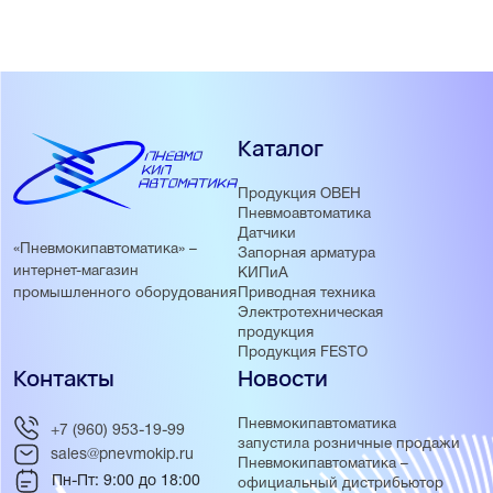
положения
Преимущества ПБР10А:
OLED-дисплей с понятной индикацией
Компактный корпус
Каталог
Несколько интерфейсов для управления (AI, DI, RS-485,
Ethernet)
Сохранение журнала событий
Продукция ОВЕН
Пневмоавтоматика
Разделение уровня доступов в меню
Датчики
USB-порт для настройки пускателя
«Пневмокипавтоматика» –
Запорная арматура
интернет-магазин
КИПиА
Приводная техника
промышленного оборудования
Электротехническая
продукция
Продукция FESTO
Контакты
Новости
Пневмокипавтоматика
+7 (960) 953-19-99
запустила розничные продажи
sales@pnevmokip.ru
Пневмокипавтоматика –
Пн-Пт: 9:00 до 18:00
официальный дистрибьютор