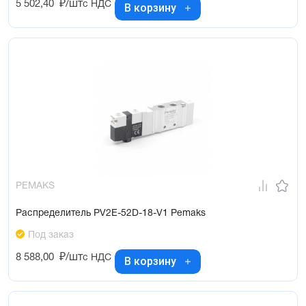
5 502,40
₽/шт
с НДС
В корзину
PEMAKS
Распределитель PV2E-52D-18-V1 Pemaks
Под заказ
8 588,00
₽/шт
с НДС
В корзину