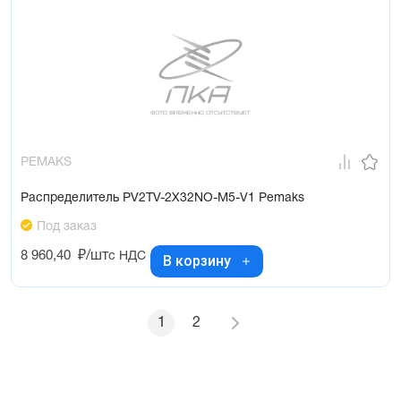
PEMAKS
Распределитель PV2TV-2X32NO-M5-V1 Pemaks
Под заказ
8 960,40
₽/шт
с НДС
В корзину
1
2