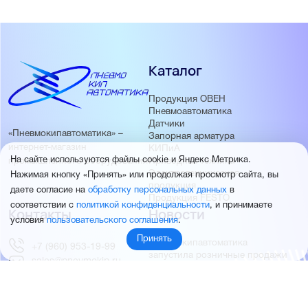
Каталог
Продукция ОВЕН
Пневмоавтоматика
Датчики
«Пневмокипавтоматика» –
Запорная арматура
интернет-магазин
КИПиА
На сайте используются файлы cookie и Яндекс Метрика.
Приводная техника
промышленного оборудования
Электротехническая
Нажимая кнопку «Принять» или продолжая просмотр сайта, вы
продукция
даете согласие на
обработку персональных данных
в
Продукция FESTO
соответствии с
политикой конфиденциальности
, и принимаете
Контакты
Новости
условия
пользовательского соглашения
.
Принять
Пневмокипавтоматика
+7 (960) 953-19-99
запустила розничные продажи
sales@pnevmokip.ru
Пневмокипавтоматика –
Пн-Пт: 9:00 до 18:00
официальный дистрибьютор
Промышленной автоматики
РИДАН