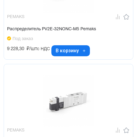
PEMAKS
Распределитель PV2E-32NONC-M5 Pemaks
Под заказ
9 228,30
₽/шт
с НДС
В корзину
PEMAKS