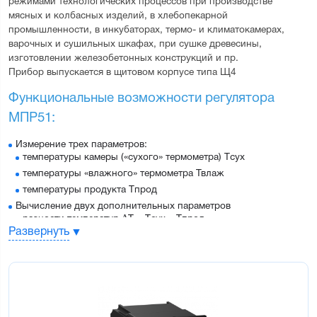
режимами технологических процессов при производстве 
мясных и колбасных изделий, в хлебопекарной 
промышленности, в инкубаторах, термо- и климатокамерах, 
варочных и сушильных шкафах, при сушке древесины, 
изготовлении железобетонных конструкций и пр.
Прибор выпускается в щитовом корпусе типа Щ4
Функциональные возможности регулятора 
МПР51:
Измерение трех параметров:
температуры камеры («сухого» термометра) Тсух
температуры «влажного» термометра Твлаж
температуры продукта Тпрод
Вычисление двух дополнительных параметров
разности температур ΔТ = Тсух – Тпрод
Развернуть
влажности Ψ психрометрическим методом (по показаниям
«сухого» и «влажного» термометров)
Два ПИД-регулятора для поддержания любых двух из пяти
вышеперечисленных величин с высокой точностью
Четыре выходных реле для подключения ТЭНов,
охладительных систем, задвижек и других исполнительных