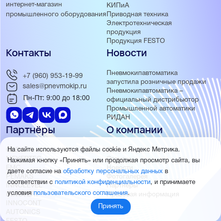
интернет-магазин
КИПиА
Приводная техника
промышленного оборудования
Электротехническая
продукция
Продукция FESTO
Контакты
Новости
Пневмокипавтоматика
+7 (960) 953-19-99
запустила розничные продажи
sales@pnevmokip.ru
Пневмокипавтоматика –
Пн-Пт: 9:00 до 18:00
официальный дистрибьютор
Промышленной автоматики
РИДАН
Партнёры
О компании
ОВЕН
О нас
На сайте используются файлы cookie и Яндекс Метрика.
MEYERTEC
Отзывы
Нажимая кнопку «Принять» или продолжая просмотр сайта, вы
EMC
Новости
даете согласие на
обработку персональных данных
в
PEMAKS
Фотогалерея
соответствии с
политикой конфиденциальности
, и принимаете
INNOLEVEL
Партнёры
условия
пользовательского соглашения
.
INNOVERT
Правовая информация
INNOCONT
Принять
AUTONICS