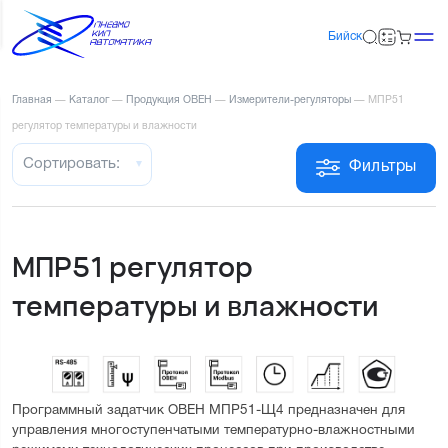
Бийск
Главная
—
Каталог
—
Продукция ОВЕН
—
Измерители-регуляторы
—
МПР51
регулятор температуры и влажности
Сортировать:
Фильтры
МПР51 регулятор
температуры и влажности
Программный задатчик ОВЕН МПР51-Щ4 предназначен для 
управления многоступенчатыми температурно-влажностными 