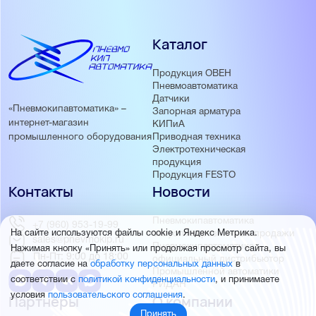
Каталог
Продукция ОВЕН
Пневмоавтоматика
Датчики
«Пневмокипавтоматика» –
Запорная арматура
интернет-магазин
КИПиА
Приводная техника
промышленного оборудования
Электротехническая
продукция
Продукция FESTO
Контакты
Новости
Пневмокипавтоматика
+7 (960) 953-19-99
запустила розничные продажи
На сайте используются файлы cookie и Яндекс Метрика.
sales@pnevmokip.ru
Пневмокипавтоматика –
Нажимая кнопку «Принять» или продолжая просмотр сайта, вы
Пн-Пт: 9:00 до 18:00
официальный дистрибьютор
даете согласие на
обработку персональных данных
в
Промышленной автоматики
соответствии с
политикой конфиденциальности
, и принимаете
РИДАН
условия
пользовательского соглашения
.
Партнёры
О компании
Принять