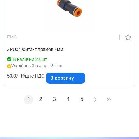
EMC
ZPU04 Фитинг прямой 4мм
В наличии 22 шт
Удалённый склад 181 шт
50,07
₽/шт
с НДС
В корзину
1
2
3
4
5