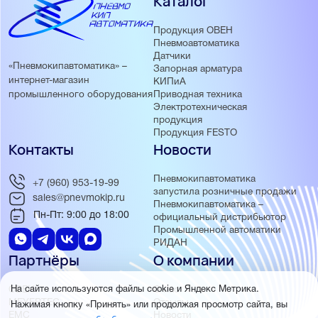
Каталог
Продукция ОВЕН
Пневмоавтоматика
Датчики
«Пневмокипавтоматика» –
Запорная арматура
интернет-магазин
КИПиА
Приводная техника
промышленного оборудования
Электротехническая
продукция
Продукция FESTO
Контакты
Новости
Пневмокипавтоматика
+7 (960) 953-19-99
запустила розничные продажи
sales@pnevmokip.ru
Пневмокипавтоматика –
Пн-Пт: 9:00 до 18:00
официальный дистрибьютор
Промышленной автоматики
РИДАН
Партнёры
О компании
ОВЕН
О нас
На сайте используются файлы cookie и Яндекс Метрика.
MEYERTEC
Отзывы
Нажимая кнопку «Принять» или продолжая просмотр сайта, вы
EMC
Новости