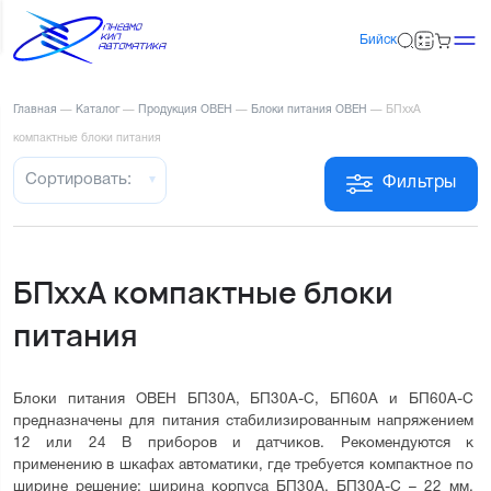
Бийск
Главная
—
Каталог
—
Продукция ОВЕН
—
Блоки питания ОВЕН
—
БПххА
компактные блоки питания
Сортировать:
Фильтры
БПххА компактные блоки
питания
Блоки питания ОВЕН БП30А, БП30А-С, БП60А и БП60А-С 
предназначены для питания стабилизированным напряжением 
12 или 24 В приборов и датчиков. Рекомендуются к 
применению в шкафах автоматики, где требуется компактное по 
ширине решение: ширина корпуса БП30А, БП30А-С – 22 мм, 