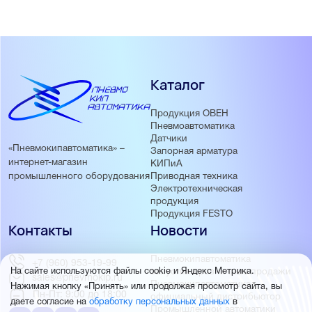
Каталог
Продукция ОВЕН
Пневмоавтоматика
Датчики
«Пневмокипавтоматика» –
Запорная арматура
интернет-магазин
КИПиА
Приводная техника
промышленного оборудования
Электротехническая
продукция
Продукция FESTO
Контакты
Новости
Пневмокипавтоматика
+7 (960) 953-19-99
запустила розничные продажи
На сайте используются файлы cookie и Яндекс Метрика.
sales@pnevmokip.ru
Пневмокипавтоматика –
Нажимая кнопку «Принять» или продолжая просмотр сайта, вы
Пн-Пт: 9:00 до 18:00
официальный дистрибьютор
даете согласие на
обработку персональных данных
в
Промышленной автоматики