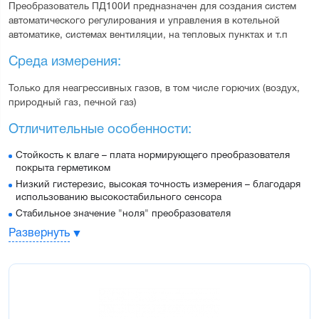
Преобразователь ПД100И предназначен для создания систем 
автоматического регулирования и управления в котельной 
автоматике, системах вентиляции, на тепловых пунктах и т.п
Среда измерения:
Только для неагрессивных газов, в том числе горючих (воздух, 
природный газ, печной газ)
Отличительные особенности:
Стойкость к влаге – плата нормирующего преобразователя
покрыта герметиком
Низкий гистерезис, высокая точность измерения – благодаря
использованию высокостабильного сенсора
Стабильное значение "ноля" преобразователя
Датчик внесен в Государственный реестр средств измерения
Развернуть
Бесплатная заводская первичная поверка
Основные характеристики:
Верхний предел измерений – от 0,2 кПа до 100,0 кПа (от
0,0002 МПа до 0,1 МПа)