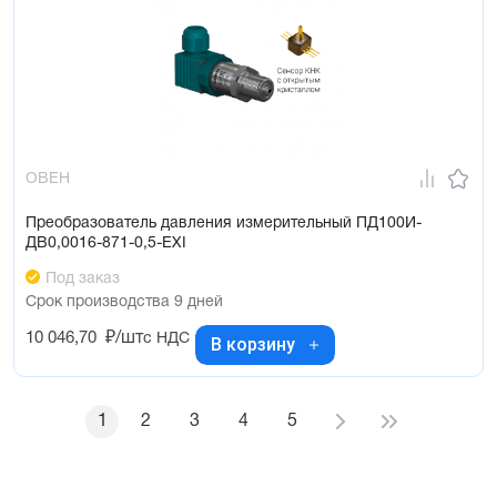
ОВЕН
Преобразователь давления измерительный ПД100И-
ДВ0,0016-871-0,5-ЕХI
Под заказ
Срок производства 9 дней
10 046,70
₽/шт
с НДС
В корзину
1
2
3
4
5