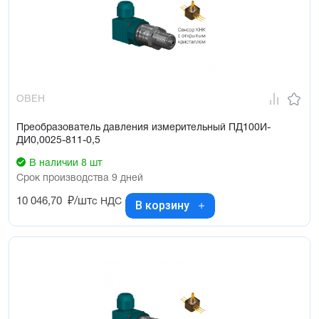
Тип измеряемого давления – избыточное (ДИ),
вакуумметрическое (ДВ), избыточно-вакуумметрическое (ДИВ)
Диапазон температур измеряемой среды: –40…+100 °С
Класс точности – 0,25 %; 0,5 %; 1 %; 1,5 %
Межповерочный интервал – 5 лет / 4 года
ОВЕН
Преобразователь давления измерительный ПД100И-
ДИ0,0025-811-0,5
В наличии 8 шт
Срок производства 9 дней
10 046,70
₽/шт
с НДС
В корзину