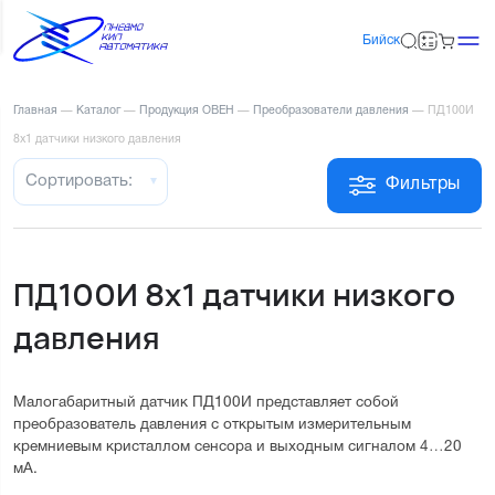
Бийск
Главная
—
Каталог
—
Продукция ОВЕН
—
Преобразователи давления
—
ПД100И
8х1 датчики низкого давления
Сортировать:
Фильтры
ПД100И 8х1 датчики низкого
давления
Малогабаритный датчик ПД100И представляет собой 
преобразователь давления с открытым измерительным 
кремниевым кристаллом сенсора и выходным сигналом 4…20 
мА.