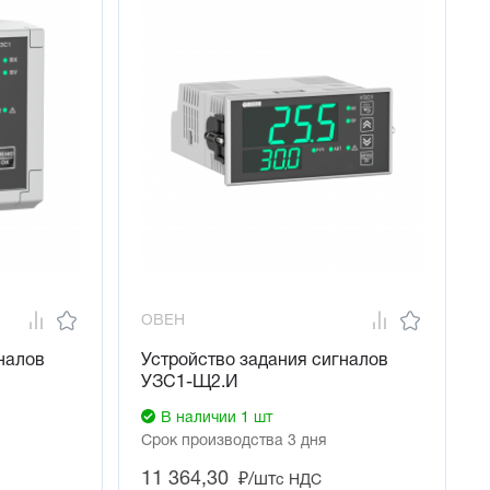
ОВЕН
налов
Устройство задания сигналов
УЗС1-Щ2.И
В наличии 1 шт
й
Срок производства 3 дня
11 364,30
₽/шт
с НДС