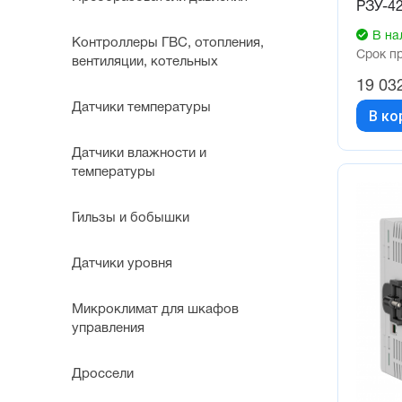
РЗУ-4
В на
Контроллеры ГВС, отопления,
Срок п
вентиляции, котельных
19 03
Датчики температуры
В ко
Датчики влажности и
температуры
Гильзы и бобышки
Датчики уровня
Микроклимат для шкафов
управления
Дроссели