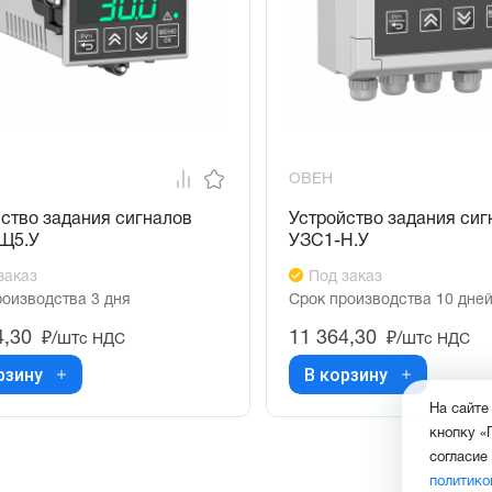
ОВЕН
ство задания сигналов
Устройство задания сиг
Щ5.У
УЗС1-Н.У
заказ
Под заказ
роизводства 3 дня
Срок производства 10 дне
4,30
11 364,30
₽/шт
₽/шт
с НДС
с НДС
рзину
В корзину
На сайте
кнопку «
согласие
политико