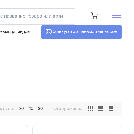
Калькулятор
пневмоцилиндров
невмоцилиндры
ть по:
20
40
80
Отображение: