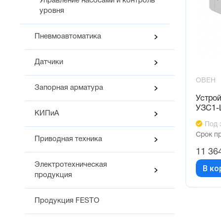
Управление насосами и контроль
уровня
Пневмоавтоматика
Датчики
ОВЕН
Запорная арматура
Устрой
УЗС1-
КИПиА
Под 
Срок п
Приводная техника
11 36
Электротехническая
В ко
продукция
Продукция FESTO