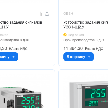
ОВЕН
ство задания сигналов
Устройство задания сиг
Щ1.У
УЗС1-Щ2.У
заказ
Под заказ
роизводства 3 дня
Срок производства 3 дня
4,30
11 364,30
₽/шт
₽/шт
с НДС
с НДС
рзину
В корзину