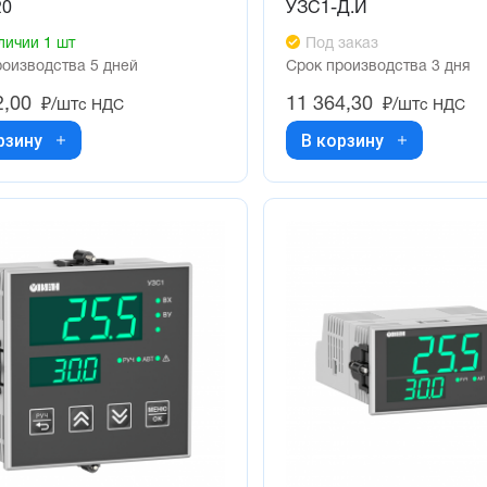
20
УЗС1-Д.И
личии 1 шт
Под заказ
роизводства 5 дней
Срок производства 3 дня
2,00
11 364,30
₽/шт
₽/шт
с НДС
с НДС
рзину
В корзину