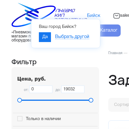
sal
Бийск
Ваш город
Бийск
?
Каталог
«Пневмокипавтоматика» – интернет-
магазин промышленного
Да
Выбрать другой
оборудования
Главная
—
Фильтр
За
Цена, руб.
от:
до:
Сортир
Только в наличии