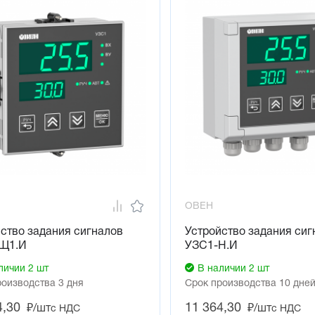
ОВЕН
ство задания сигналов
Устройство задания сиг
Щ1.И
УЗС1-Н.И
личии 2 шт
В наличии 2 шт
роизводства 3 дня
Срок производства 10 дне
4,30
11 364,30
₽/шт
₽/шт
с НДС
с НДС