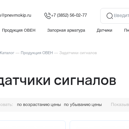
es@pnevmokip.ru
+7 (3852) 56-02-77
Продукция ОВЕН
Запорная арматура
Датчики
П
Каталог
—
Продукция ОВЕН
—
Задатчики сигналов
датчики сигналов
овать:
по возрастанию цены
по убыванию цены
Показыва