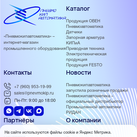
Каталог
Продукция ОВЕН
Пневмоавтоматика
Датчики
«Пневмокипавтоматика» –
Запорная арматура
интернет-магазин
КИПиА
Приводная техника
промышленного оборудования
Электротехническая
продукция
Продукция FESTO
Контакты
Новости
Пневмокипавтоматика
+7 (960) 953-19-99
запустила розничные продажи
sales@pnevmokip.ru
Пневмокипавтоматика –
Пн-Пт: 9:00 до 18:00
официальный дистрибьютор
Промышленной автоматики
РИДАН
Партнёры
О компании
ОВЕН
О нас
На сайте используются файлы cookie и Яндекс Метрика.