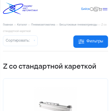
Бийск
Главная
—
Каталог
—
Пневмоавтоматика
—
Бесштоковые пневмоприводы
—
Z со
стандартной кареткой
Сортировать:
Фильтры
Z со стандартной кареткой