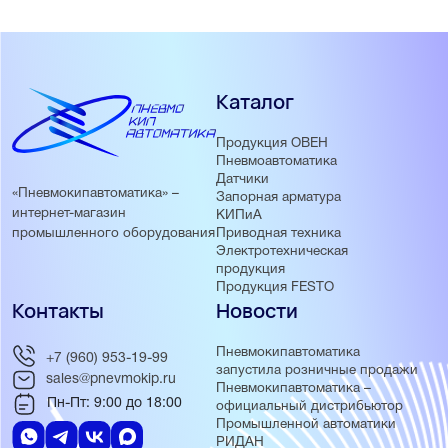
Каталог
Продукция ОВЕН
Пневмоавтоматика
Датчики
«Пневмокипавтоматика» –
Запорная арматура
интернет-магазин
КИПиА
Приводная техника
промышленного оборудования
Электротехническая
продукция
Продукция FESTO
Контакты
Новости
Пневмокипавтоматика
+7 (960) 953-19-99
запустила розничные продажи
sales@pnevmokip.ru
Пневмокипавтоматика –
Пн-Пт: 9:00 до 18:00
официальный дистрибьютор
Промышленной автоматики
РИДАН