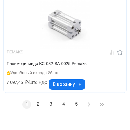
PEMAKS
Пневмоцилиндр KC-032-SA-0025 Pemaks
Удалённый склад 126 шт
7 097,45
₽/шт
с НДС
В корзину
1
2
3
4
5