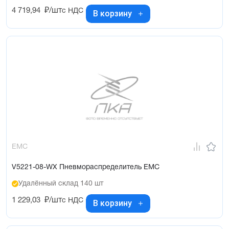
4 719,94
₽/шт
с НДС
В корзину
EMC
V5221-08-WX Пневмораспределитель EMC
Удалённый склад 140 шт
1 229,03
₽/шт
с НДС
В корзину