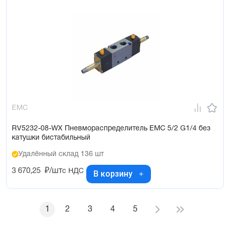
EMC
RV5232-08-WX Пневмораспределитель EMC 5/2 G1/4 без
катушки бистабильный
Удалённый склад 136 шт
3 670,25
₽/шт
с НДС
В корзину
1
2
3
4
5