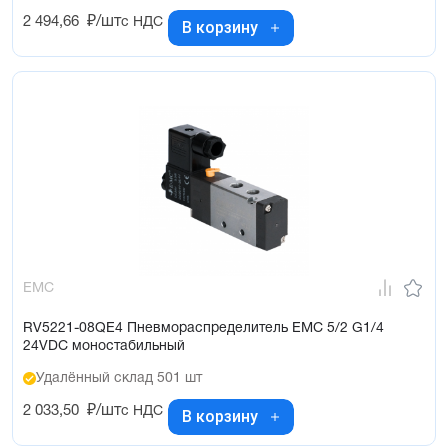
2 494,66
₽/шт
с НДС
В корзину
EMC
RV5221-08QE4 Пневмораспределитель EMC 5/2 G1/4
24VDC моностабильный
Удалённый склад 501 шт
2 033,50
₽/шт
с НДС
В корзину