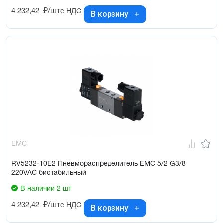
4 232,42
₽/шт
с НДС
В корзину
EMC
RV5232-10E2 Пневмораспределитель EMC 5/2 G3/8
220VAC бистабильный
В наличии 2 шт
4 232,42
₽/шт
с НДС
В корзину