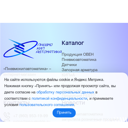
Каталог
Продукция ОВЕН
Пневмоавтоматика
Датчики
«Пневмокипавтоматика» –
Запорная арматура
интернет-магазин
КИПиА
На сайте используются файлы cookie и Яндекс Метрика.
Приводная техника
промышленного оборудования
Электротехническая
Нажимая кнопку «Принять» или продолжая просмотр сайта, вы
продукция
даете согласие на
обработку персональных данных
в
Продукция FESTO
соответствии с
политикой конфиденциальности
, и принимаете
Контакты
Новости
условия
пользовательского соглашения
.
Принять
Пневмокипавтоматика
+7 (960) 953-19-99
запустила розничные продажи
sales@pnevmokip.ru
Пневмокипавтоматика –