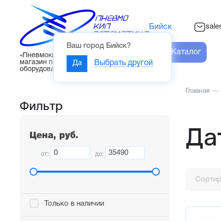
sal
Бийск
Ваш город
Бийск
?
Каталог
«Пневмокипавтоматика» – интернет-
магазин промышленного
Да
Выбрать другой
оборудования
Главная
—
Фильтр
Да
Цена, руб.
от:
до:
Сортир
Только в наличии