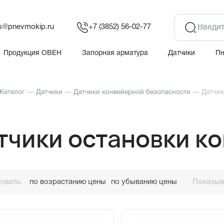
es@pnevmokip.ru
+7 (3852) 56-02-77
Продукция ОВЕН
Запорная арматура
Датчики
П
Каталог
—
Датчики
—
Датчики конвейерной безопасности
—
Датчик
тчики остановки к
овать:
по возрастанию цены
по убыванию цены
Показыва