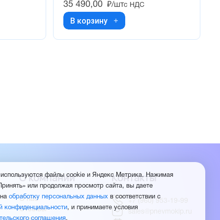
35 490,00
₽/шт
с НДС
В корзину
О компании
Контакты
 используются файлы cookie и Яндекс Метрика. Нажимая
Принять» или продолжая просмотр сайта, вы даете
 на
обработку персональных данных
в соответствии с
О нас
+7 (960) 953-19-99
й конфиденциальности
, и принимаете условия
Отзывы
sales@pnevmokip.ru
тельского соглашения
.
Новости