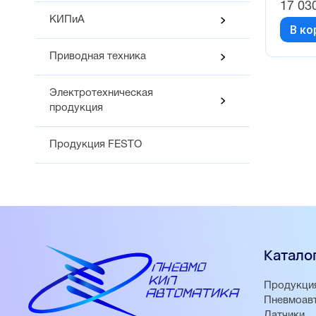
17 03
КИПиА
В ко
Приводная техника
Электротехническая
продукция
Продукция FESTO
Катало
Продукци
Пневмоав
Датчики