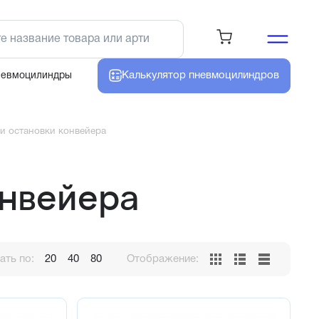
Калькулятор
пневмоцилиндров
невмоцилиндры
и остановки конвейера
онвейера
ть по:
20
40
80
Отображение: