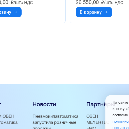
0,00
26 550,00
₽/шт
₽/шт
с НДС
с НДС
рзину
В корзину
г
Новости
Партнёры
На сайте
кнопку «
согласие
я ОВЕН
Пневмокипавтоматика
ОВЕН
политико
томатика
запустила розничные
MEYERTEC
пользова
продажи
EMC