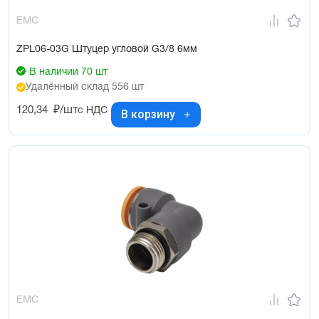
EMC
ZPL06-03G Штуцер угловой G3/8 6мм
В наличии 70 шт
Удалённый склад 556 шт
120,34
₽/шт
с НДС
В корзину
EMC