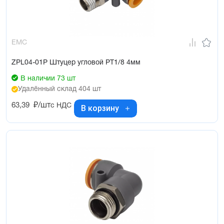
EMC
ZPL04-01P Штуцер угловой PT1/8 4мм
В наличии 73 шт
Удалённый склад 404 шт
63,39
₽/шт
с НДС
В корзину