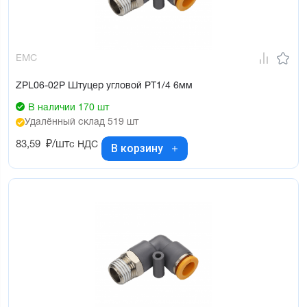
EMC
ZPL06-02P Штуцер угловой PT1/4 6мм
В наличии 170 шт
Удалённый склад 519 шт
83,59
₽/шт
с НДС
В корзину