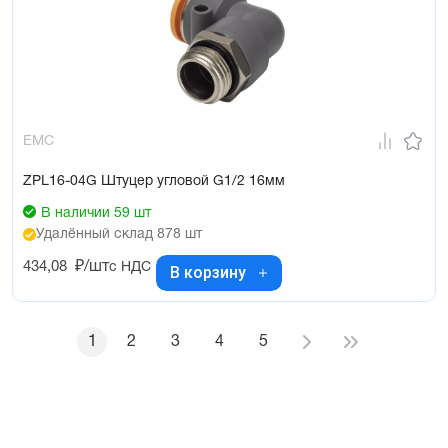
EMC
ZPL16-04G Штуцер угловой G1/2 16мм
В наличии 59 шт
Удалённый склад 878 шт
434,08
₽/шт
с НДС
В корзину
1
2
3
4
5