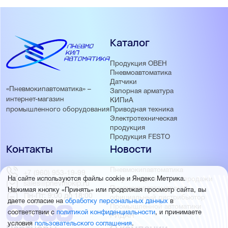
Каталог
Продукция ОВЕН
Пневмоавтоматика
Датчики
«Пневмокипавтоматика» –
Запорная арматура
интернет-магазин
КИПиА
Приводная техника
промышленного оборудования
Электротехническая
продукция
Продукция FESTO
Контакты
Новости
Пневмокипавтоматика
+7 (960) 953-19-99
запустила розничные продажи
На сайте используются файлы cookie и Яндекс Метрика.
sales@pnevmokip.ru
Пневмокипавтоматика –
Нажимая кнопку «Принять» или продолжая просмотр сайта, вы
Пн-Пт: 9:00 до 18:00
официальный дистрибьютор
даете согласие на
обработку персональных данных
в
Промышленной автоматики
соответствии с
политикой конфиденциальности
, и принимаете
РИДАН
условия
пользовательского соглашения
.