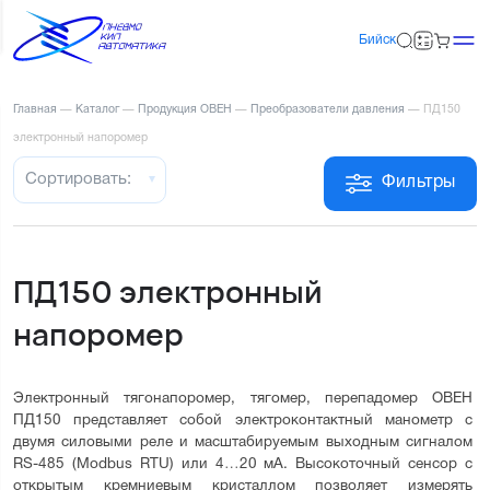
Бийск
Главная
—
Каталог
—
Продукция ОВЕН
—
Преобразователи давления
—
ПД150
электронный напоромер
Сортировать:
Фильтры
ПД150 электронный
напоромер
Электронный тягонапоромер, тягомер, перепадомер ОВЕН 
ПД150 представляет собой электроконтактный манометр с 
двумя силовыми реле и масштабируемым выходным сигналом 
RS-485 (Modbus RTU) или 4…20 мА. Высокоточный сенсор с 
открытым кремниевым кристаллом позволяет измерять 