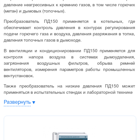
давление неагрессивных к кремнию газов, в том числе горючих 
(метан) и дымовых (топочных).
Преобразователь ПД150 применяется в котельных, где 
обеспечивает контроль давления в контурах регулирования 
подачи горючего газа и воздуха, давления разряжения в топке, 
давления топочных газов в дымоходе.
В вентиляции и кондиционировании ПД150 применяется для 
контроля напора воздуха в системах дымоудаления, 
загрязнения воздушных фильтров, обрыва ремней 
вентиляторов, измерения параметров работы промышленных 
вентустановок.
Также преобразователь на низкие давления ПД150 может 
применяться в испытательных стендах и лабораторной технике
Развернуть
Среда измерения:
Неагрессивные газы, в том числе горючие и дымовые
Отличительные особенности:
Универсальный источник питания 220В / 24В