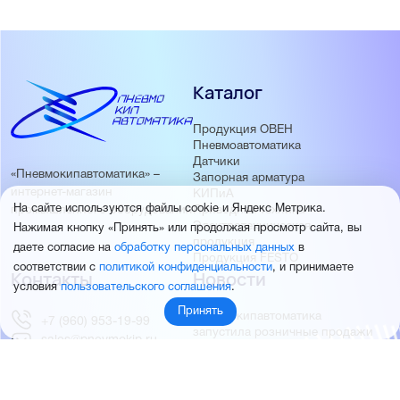
Каталог
Продукция ОВЕН
Пневмоавтоматика
Датчики
«Пневмокипавтоматика» –
Запорная арматура
интернет-магазин
КИПиА
На сайте используются файлы cookie и Яндекс Метрика.
Приводная техника
промышленного оборудования
Электротехническая
Нажимая кнопку «Принять» или продолжая просмотр сайта, вы
продукция
даете согласие на
обработку персональных данных
в
Продукция FESTO
соответствии с
политикой конфиденциальности
, и принимаете
Контакты
Новости
условия
пользовательского соглашения
.
Принять
Пневмокипавтоматика
+7 (960) 953-19-99
запустила розничные продажи
sales@pnevmokip.ru
Пневмокипавтоматика –
Пн-Пт: 9:00 до 18:00
официальный дистрибьютор
Промышленной автоматики
РИДАН