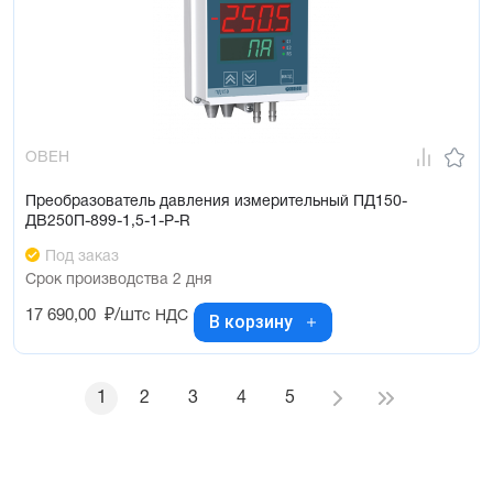
ОВЕН
Преобразователь давления измерительный ПД150-
ДВ250П-899-1,5-1-Р-R
Под заказ
Срок производства 2 дня
17 690,00
₽/шт
с НДС
В корзину
1
2
3
4
5