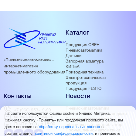
Каталог
Продукция ОВЕН
Пневмоавтоматика
Датчики
«Пневмокипавтоматика» –
Запорная арматура
интернет-магазин
КИПиА
Приводная техника
промышленного оборудования
Электротехническая
продукция
Продукция FESTO
Контакты
Новости
Пневмокипавтоматика
+7 (960) 953-19-99
На сайте используются файлы cookie и Яндекс Метрика.
запустила розничные продажи
sales@pnevmokip.ru
Пневмокипавтоматика –
Нажимая кнопку «Принять» или продолжая просмотр сайта, вы
Пн-Пт: 9:00 до 18:00
официальный дистрибьютор
даете согласие на
обработку персональных данных
в
Промышленной автоматики
соответствии с
политикой конфиденциальности
, и принимаете
РИДАН