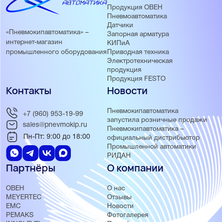
Продвинутые средства отладки и эмуляции
Продукция ОВЕН
Множество библиотек, упрощающих разработку проекта
Пневмоавтоматика
Отсутствие явных ограничений на число используемых
Датчики
«Пневмокипавтоматика» –
переменных, блоков и т.д
Запорная арматура
интернет-магазин
КИПиА
Приводная техника
промышленного оборудования
Электротехническая
продукция
Продукция FESTO
Контакты
Новости
Пневмокипавтоматика
+7 (960) 953-19-99
запустила розничные продажи
sales@pnevmokip.ru
Пневмокипавтоматика –
Пн-Пт: 9:00 до 18:00
официальный дистрибьютор
Промышленной автоматики
РИДАН
Партнёры
О компании
ОВЕН
О нас
MEYERTEC
Отзывы
EMC
Новости
PEMAKS
Фотогалерея