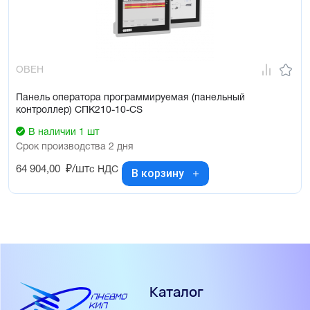
Поддержка прямого подключения устройств через порт USB-A
– мышь, клавиатура
Степень защиты IP65
Рекомендации к использованию СПК210:
ОВЕН
В системах ОВиК (HVAC)
Панель оператора программируемая (панельный
В сфере ЖКХ (ИТП, ЦТП)
контроллер) СПК210-10-CS
В АСУ водоканалов
В наличии 1 шт
Для управления климатическим оборудованием
Срок производства 2 дня
В сфере производства строительных материалов
64 904,00
₽/шт
с НДС
В корзину
Программирование СПК210:
Программирование контроллеров осуществляется в 
профессиональной, распространенной среде CODESYS V3.5, 
максимально соответствующей стандарту МЭК 61131-3:
Поддержка 5 языков программирования, подходящих для
специалистов любой отрасли
Интегрированный редактор визуализации и конфигураторы
Каталог
обмена