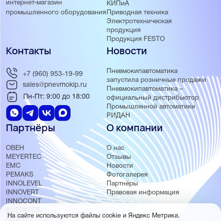
интернет-магазин
КИПиА
Приводная техника
промышленного оборудования
Электротехническая
продукция
Продукция FESTO
Контакты
Новости
Пневмокипавтоматика
+7 (960) 953-19-99
запустила розничные продажи
sales@pnevmokip.ru
Пневмокипавтоматика –
Пн-Пт: 9:00 до 18:00
официальный дистрибьютор
Промышленной автоматики
РИДАН
Партнёры
О компании
ОВЕН
О нас
MEYERTEC
Отзывы
EMC
Новости
PEMAKS
Фотогалерея
INNOLEVEL
Партнёры
INNOVERT
Правовая информация
INNOCONT
AUTONICS
На сайте используются файлы cookie и Яндекс Метрика.
FESTO