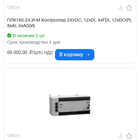
ОВЕН
ПЛК160-24.И-М Контроллер 24VDC, 12xDI, 4xFDI, 12xDO(Р),
8xAI, 4xAO(И)
В наличии 2 шт
Срок производства 4 дня
66 002,00
₽/шт
с НДС
В корзину
ОВЕН