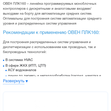
ОВЕН ПЛК160 
– линейка программируемых моноблочных 
контроллеров с дискретными и аналоговыми входами/
выходами на борту для автоматизации средних систем.
Оптимальны для построения систем автоматизации среднего 
уровня и распределенных систем управления
Рекомендации к применению ОВЕН ПЛК160:
Для построения распределенных систем управления и 
диспетчеризации с использованием как проводных, так и 
беспроводных технологий:
В системах HVAC
В сфере ЖКХ (ИТП, ЦТП)
АСУ водоканалов
линии по дерево- и металлообработке (распил, намотка и
т.д.)
Развернуть
Для управления пищеперерабатывающими и упаковочными
аппаратами
Для управления климатическим оборудованием
Для автоматизации торгового оборудования
В сфере производства строительных материалов