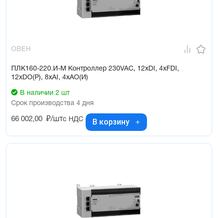
ОВЕН
ПЛК160-220.И-М Контроллер 230VAC, 12xDI, 4xFDI,
12xDO(Р), 8xAI, 4xAO(И)
В наличии 2 шт
Срок производства 4 дня
66 002,00
₽/шт
с НДС
В корзину