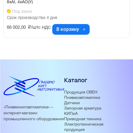
8xAI, 4xAO(У)
Под заказ
Срок производства 4 дня
66 002,00
₽/шт
с НДС
В корзину
Каталог
Продукция ОВЕН
Пневмоавтоматика
Датчики
«Пневмокипавтоматика» –
Запорная арматура
интернет-магазин
КИПиА
Приводная техника
промышленного оборудования
Электротехническая
продукция