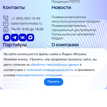
Продукция FESTO
Контакты
Новости
Пневмокипавтоматика
+7 (960) 953-19-99
запустила розничные продажи
sales@pnevmokip.ru
Пневмокипавтоматика –
Пн-Пт: 9:00 до 18:00
официальный дистрибьютор
Промышленной автоматики
РИДАН
Партнёры
О компании
ОВЕН
О нас
На сайте используются файлы cookie и Яндекс Метрика.
MEYERTEC
Отзывы
Нажимая кнопку «Принять» или продолжая просмотр сайта, вы
EMC
Новости
даете согласие на
обработку персональных данных
в
PEMAKS
Фотогалерея
соответствии с
политикой конфиденциальности
, и принимаете
INNOLEVEL
Партнёры
условия
пользовательского соглашения
.
INNOVERT
Правовая информация
INNOCONT
Принять
AUTONICS
FESTO
SMC
© 2026 Пневмокипавтоматика