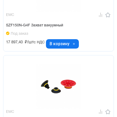
EMC
SZF150N-G4F Захват вакуумный
Под заказ
17 897,40
₽/шт
с НДС
В корзину
EMC