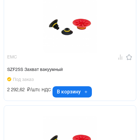
EMC
SZF25S Захват вакуумный
Под заказ
2 292,62
₽/шт
с НДС
В корзину