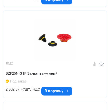
EMC
SZF25N-G1F Захват вакуумный
Под заказ
2 302,87
₽/шт
с НДС
В корзину