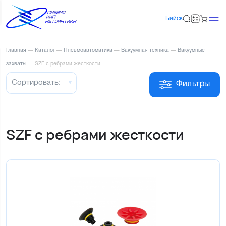
Бийск
Главная
—
Каталог
—
Пневмоавтоматика
—
Вакуумная техника
—
Вакуумные
захваты
—
SZF с ребрами жесткости
Сортировать:
Фильтры
SZF с ребрами жесткости