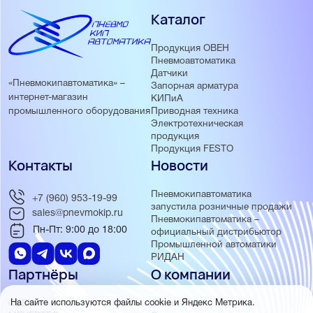
Каталог
Продукция ОВЕН
Пневмоавтоматика
Датчики
«Пневмокипавтоматика» –
Запорная арматура
интернет-магазин
КИПиА
Приводная техника
промышленного оборудования
Электротехническая
продукция
Продукция FESTO
Контакты
Новости
Пневмокипавтоматика
+7 (960) 953-19-99
запустила розничные продажи
sales@pnevmokip.ru
Пневмокипавтоматика –
Пн-Пт: 9:00 до 18:00
официальный дистрибьютор
Промышленной автоматики
РИДАН
Партнёры
О компании
ОВЕН
О нас
На сайте используются файлы cookie и Яндекс Метрика.