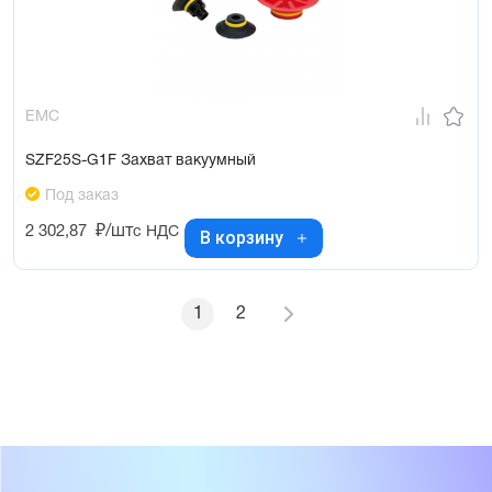
EMC
SZF25S-G1F Захват вакуумный
Под заказ
2 302,87
₽/шт
с НДС
В корзину
1
2