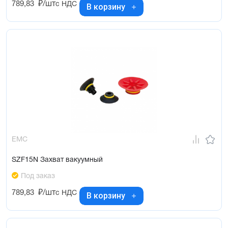
789,83
₽/шт
с НДС
В корзину
EMC
SZF15N Захват вакуумный
Под заказ
789,83
₽/шт
с НДС
В корзину