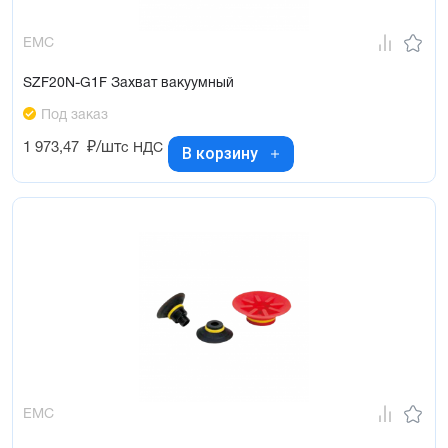
EMC
SZF20N-G1F Захват вакуумный
Под заказ
1 973,47
₽/шт
с НДС
В корзину
EMC