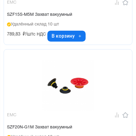
EMC
SZF15S-M5M Захват вакуумный
Удалённый склад 10 шт
789,83
₽/шт
с НДС
В корзину
EMC
SZF20N-G1M Захват вакуумный