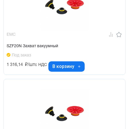
EMC
SZF20N Захват вакуумный
Под заказ
1 316,14
₽/шт
с НДС
В корзину