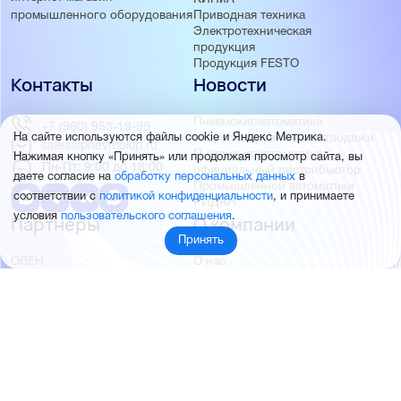
Приводная техника
промышленного оборудования
Электротехническая
продукция
Продукция FESTO
Контакты
Новости
Пневмокипавтоматика
+7 (960) 953-19-99
запустила розничные продажи
На сайте используются файлы cookie и Яндекс Метрика.
sales@pnevmokip.ru
Пневмокипавтоматика –
Нажимая кнопку «Принять» или продолжая просмотр сайта, вы
Пн-Пт: 9:00 до 18:00
официальный дистрибьютор
даете согласие на
обработку персональных данных
в
Промышленной автоматики
соответствии с
политикой конфиденциальности
, и принимаете
РИДАН
условия
пользовательского соглашения
.
Партнёры
О компании
Принять
ОВЕН
О нас
MEYERTEC
Отзывы
EMC
Новости
PEMAKS
Фотогалерея
INNOLEVEL
Партнёры
INNOVERT
Правовая информация
INNOCONT
AUTONICS
FESTO