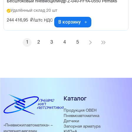
Бесштоковый пневмоцилиндр Z-040-FFYA-0550 Pemaks
Удалённый склад 20 шт
244 416,95
₽/шт
с НДС
В корзину
1
2
3
4
5
Каталог
Продукция ОВЕН
Пневмоавтоматика
Датчики
«Пневмокипавтоматика» –
Запорная арматура
интернет-магазин
КИПиА