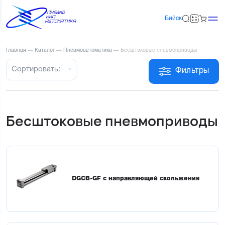
Бийск
Главная
—
Каталог
—
Пневмоавтоматика
—
Бесштоковые пневмоприводы
Сортировать:
Фильтры
Бесштоковые пневмоприводы
DGCB-GF c направляющей скольжения