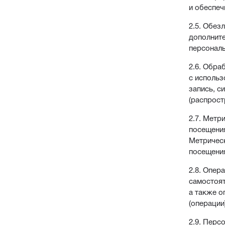
и обеспеч
2.5. Обез
дополнит
персонал
2.6. Обра
с использ
запись, с
(распрост
2.7. Метр
посещения
Метрическ
посещения
2.8. Опер
самостоят
а также о
(операции
2.9. Перс