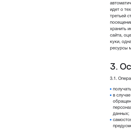
автоматич
идет о те
третьей с
посещении
хранить и
сайта, оц
куки, одн
ресурсы м
3. О
3.1. Опер
получат
в случае
обращен
персона
данных;
самосто
предусм