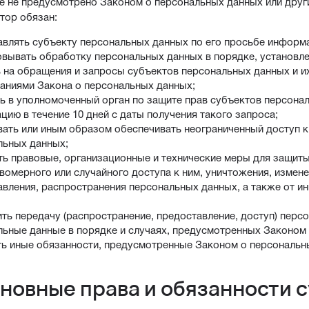
ое не предусмотрено Законом о персональных данных или дру
атор обязан:
авлять субъекту персональных данных по его просьбе информ
овывать обработку персональных данных в порядке, установ
 на обращения и запросы субъектов персональных данных и и
ваниями Закона о персональных данных;
ь в уполномоченный орган по защите прав субъектов персона
ию в течение 10 дней с даты получения такого запроса;
вать или иным образом обеспечивать неограниченный доступ 
льных данных;
ть правовые, организационные и технические меры для защит
вомерного или случайного доступа к ним, уничтожения, измене
авления, распространения персональных данных, а также от и
ть передачу (распространение, предоставление, доступ) перс
льные данные в порядке и случаях, предусмотренных Законом
ть иные обязанности, предусмотренные Законом о персональн
сновные права и обязанности 