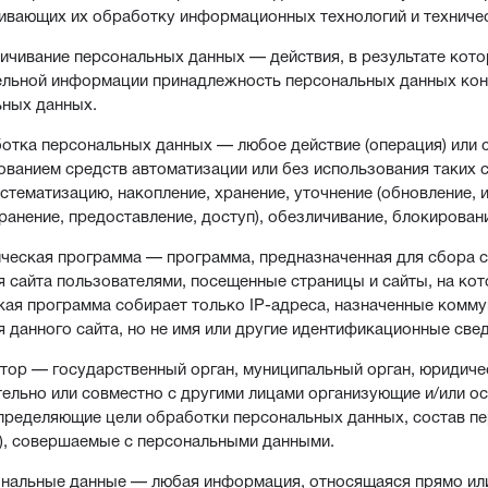
ивающих их обработку информационных технологий и техничес
личивание персональных данных — действия, в результате ко
ельной информации принадлежность персональных данных кон
ьных данных.
ботка персональных данных — любое действие (операция) или 
ованием средств автоматизации или без использования таких 
истематизацию, накопление, хранение, уточнение (обновление, 
ранение, предоставление, доступ), обезличивание, блокирован
ическая программа — программа, предназначенная для сбора св
 сайта пользователями, посещенные страницы и сайты, на кот
ая программа собирает только IP-адреса, назначенные комму
 данного сайта, но не имя или другие идентификационные свед
атор — государственный орган, муниципальный орган, юридиче
ельно или совместно с другими лицами организующие и/или 
пределяющие цели обработки персональных данных, состав п
), совершаемые с персональными данными.
ональные данные — любая информация, относящаяся прямо ил