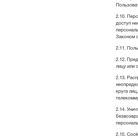
Пользова
2.10. Пер
доступ не
персональ
Законом о
2.11. Пол
2.12. Пре
лицу или 
2.13. Рас
неопредел
круга лиц
телекомму
2.14. Уни
безвозвр
персональ
2.15. Coo