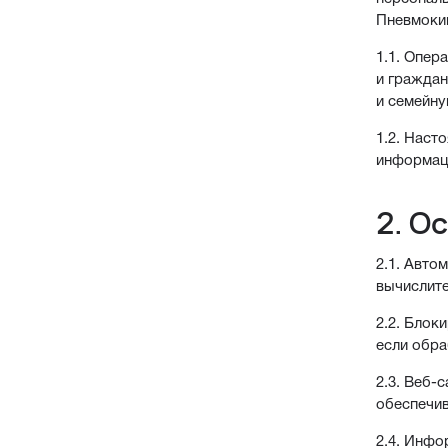
Пневмокип
1.1. Опер
и граждан
и семейну
1.2. Наст
информаци
2. О
2.1. Авто
вычислите
2.2. Блок
если обра
2.3. Веб-
обеспечив
2.4. Инф