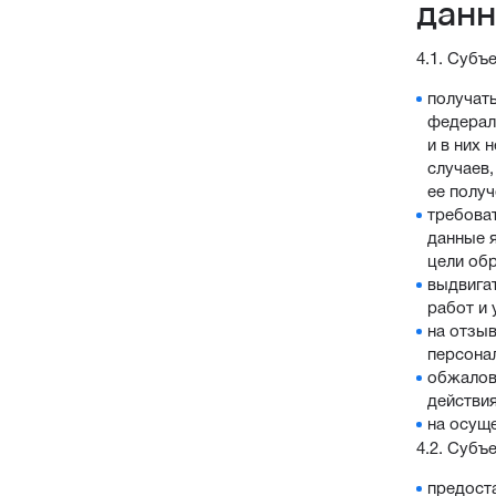
дан
4.1. Субъ
получат
федерал
и в них
случаев
ее полу
требоват
данные 
цели об
выдвига
работ и 
на отзыв
персона
обжалов
действи
на осущ
4.2. Субъ
предост