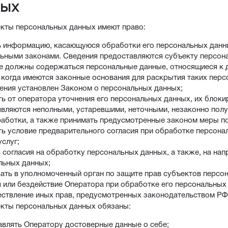
ных
екты персональных данных имеют право:
ь информацию, касающуюся обработки его персональных данны
ьными законами. Сведения предоставляются субъекту персон
 не должны содержаться персональные данные, относящиеся к 
, когда имеются законные основания для раскрытия таких пер
чения установлен Законом о персональных данных;
ь от оператора уточнения его персональных данных, их блоки
являются неполными, устаревшими, неточными, незаконно пол
работки, а также принимать предусмотренные законом меры по
ть условие предварительного согласия при обработке персона
услуг;
 согласия на обработку персональных данных, а также, на на
льных данных;
ать в уполномоченный орган по защите прав субъектов персо
я или бездействие Оператора при обработке его персональных
ествление иных прав, предусмотренных законодательством РФ
екты персональных данных обязаны:
авлять Оператору достоверные данные о себе;