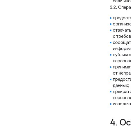
если ин
3.2. Опер
предост
организ
отвечать
с требо
сообщат
информац
публико
персона
принима
от непра
предост
данных;
прекрати
персона
исполня
4. О