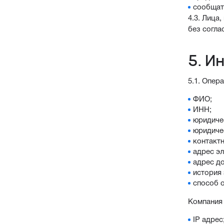
сообщат
4.3. Лица
без согла
5. И
5.1. Опер
ФИО;
ИНН;
юридиче
юридиче
контакт
адрес эл
адрес до
история 
способ о
Компания 
IP адрес