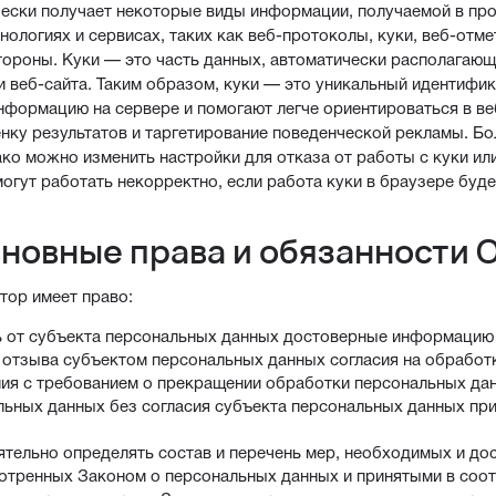
ески получает некоторые виды информации, получаемой в про
хнологиях и сервисах, таких как веб-протоколы, куки, веб-отм
тороны. Куки — это часть данных, автоматически располагаю
 веб-сайта. Таким образом, куки — это уникальный идентифик
нформацию на сервере и помогают легче ориентироваться в ве
енку результатов и таргетирование поведенческой рекламы. 
ако можно изменить настройки для отказа от работы с куки ил
огут работать некорректно, если работа куки в браузере буд
сновные права и обязанности 
атор имеет право:
ь от субъекта персональных данных достоверные информацию
 отзыва субъектом персональных данных согласия на обработ
ия с требованием о прекращении обработки персональных да
льных данных без согласия субъекта персональных данных при
ятельно определять состав и перечень мер, необходимых и до
отренных Законом о персональных данных и принятыми в соот