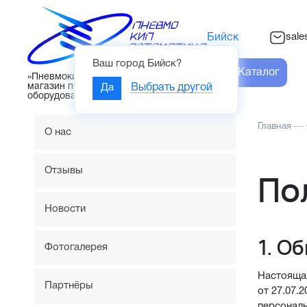
sal
Бийск
Ваш город
Бийск
?
Каталог
«Пневмокипавтоматика» – интернет-
магазин промышленного
Да
Выбрать другой
оборудования
Главная
—
О нас
Отзывы
По
Новости
1. О
Фотогалерея
Настоящая
Партнёры
от 27.07.
персонал