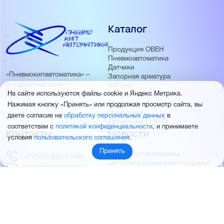
Каталог
Продукция ОВЕН
Пневмоавтоматика
Датчики
«Пневмокипавтоматика» –
Запорная арматура
интернет-магазин
КИПиА
На сайте используются файлы cookie и Яндекс Метрика.
Приводная техника
промышленного оборудования
Электротехническая
Нажимая кнопку «Принять» или продолжая просмотр сайта, вы
продукция
даете согласие на
обработку персональных данных
в
Продукция FESTO
соответствии с
политикой конфиденциальности
, и принимаете
Контакты
Новости
условия
пользовательского соглашения
.
Принять
Пневмокипавтоматика
+7 (960) 953-19-99
запустила розничные продажи
sales@pnevmokip.ru
Пневмокипавтоматика –
Пн-Пт: 9:00 до 18:00
официальный дистрибьютор
Промышленной автоматики
РИДАН
Партнёры
О компании