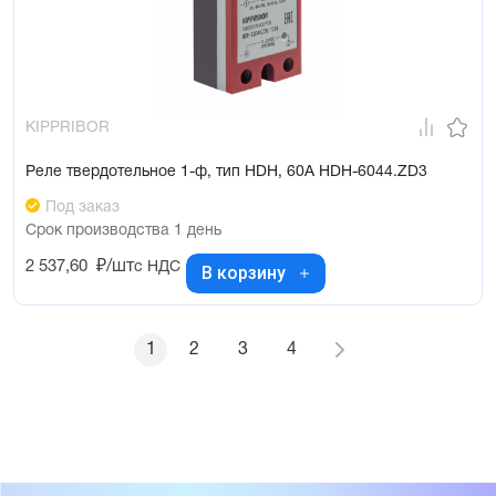
KIPPRIBOR
Реле твердотельное 1-ф, тип HDH, 60А HDH-6044.ZD3
Под заказ
Срок производства 1 день
2 537,60
₽/шт
с НДС
В корзину
1
2
3
4