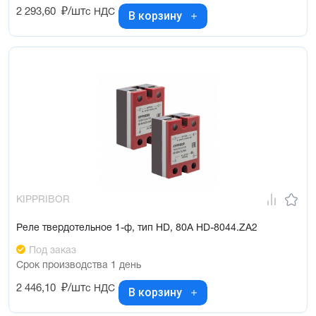
2 293,60
₽/шт
с НДС
В корзину
KIPPRIBOR
Реле твердотельное 1-ф, тип HD, 80А HD-8044.ZA2
Под заказ
Срок производства 1 день
2 446,10
₽/шт
с НДС
В корзину