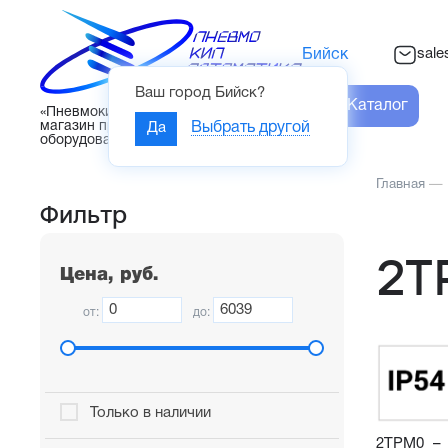
sal
Бийск
Ваш город
Бийск
?
Каталог
«Пневмокипавтоматика» – интернет-
магазин промышленного
Да
Выбрать другой
оборудования
Главная
—
Фильтр
2Т
Цена, руб.
от:
до:
Только в наличии
2ТРМ0 – 