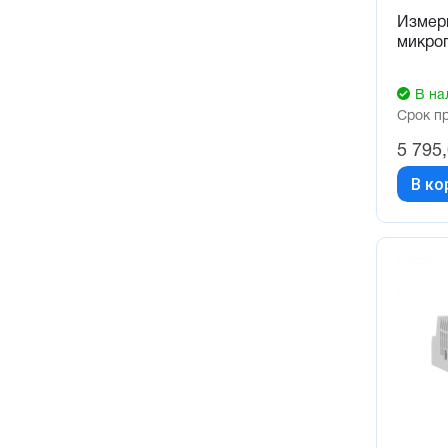
Измер
микро
В на
Срок п
5 795
В ко