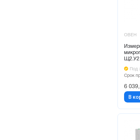
ОВЕН
Измер
микро
Щ2.У2
Под 
Срок п
6 039
В ко