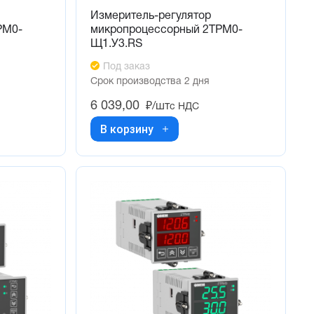
Измеритель-регулятор
РМ0-
микропроцессорный 2ТРМ0-
Щ1.У3.RS
Под заказ
Срок производства 2 дня
6 039,00
₽/шт
с НДС
В корзину