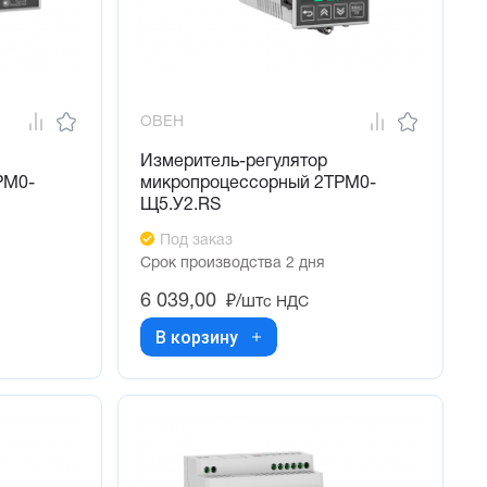
ОВЕН
Измеритель-регулятор
РМ0-
микропроцессорный 2ТРМ0-
Щ5.У2.RS
Под заказ
Срок производства 2 дня
6 039,00
₽/шт
с НДС
В корзину