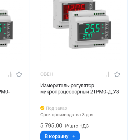
ОВЕН
Измеритель-регулятор
РМ0-
микропроцессорный 2ТРМ0-Д.У3
Под заказ
Срок производства 3 дня
5 795,00
₽/шт
с НДС
В корзину