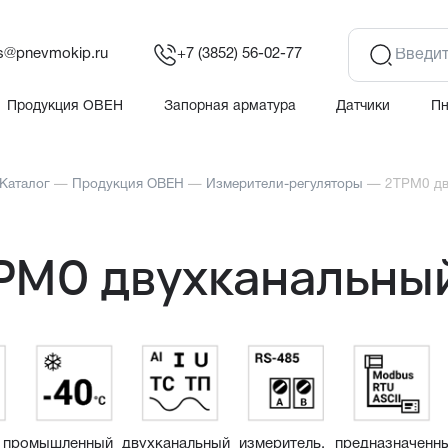
es@pnevmokip.ru
+7 (3852) 56-02-77
Продукция ОВЕН
Запорная арматура
Датчики
П
Каталог
—
Продукция ОВЕН
—
Измерители-регуляторы
—
2ТРМ0 дв
РМ0 двухканальны
промышленный двухканальный измеритель, предназначенный