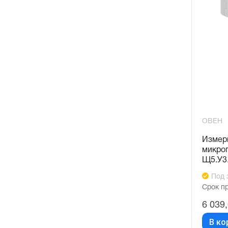
ОВЕН
Измер
микро
Щ5.У3
Под 
Срок п
6 039
В ко