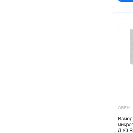
ОВЕН
Измер
микро
Д.У3.