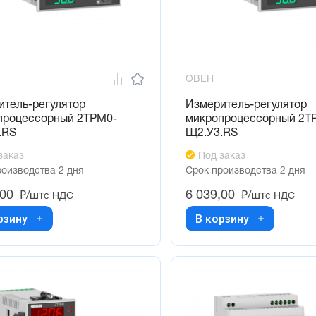
ОВЕН
итель-регулятор
Измеритель-регулятор
процессорный 2ТРМ0-
микропроцессорный 2Т
.RS
Щ2.У3.RS
заказ
Под заказ
роизводства 2 дня
Срок производства 2 дня
,00
6 039,00
₽/шт
₽/шт
с НДС
с НДС
рзину
В корзину