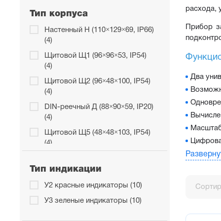
расхода, 
Тип корпуса
Прибор з
Настенный Н (110×129×69, IP66)
подконтр
(4)
Щитовой Щ1 (96×96×53, IP54)
Функцио
(4)
Два уни
Щитовой Щ2 (96×48×100, IP54)
Возможн
(4)
Одновре
DIN-реечный Д (88×90×59, IP20)
Вычисле
(4)
Масштаб
Щитовой Щ5 (48×48×103, IP54)
Цифрова
(4)
Разверну
Преимущ
Тип индикации
Питание
У2 красные индикаторы (10)
Сортир
Универса
24В пост
У3 зеленые индикаторы (10)
Монтаж