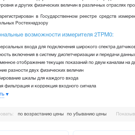
уровня и других физических величин в различных отраслях п
арегистрирован в Государственном реестре средств измере
ольных Ростехнадзору
нальные возможности измерителя 2ТРМ0:
версальных входа для подключения широкого спектра датчико
ость включения в систему диспетчеризации и передачи данных
менное отображение текущих показаний по двум каналам на 
ние разности двух физических величин
ирование шкалы для каждого входа
я фильтрация и коррекция входного сигнала
ть
ества измерителя 2ТРМ0:
овать:
по возрастанию цены
по убыванию цены
Показыва
льное питание позволяет прибору работать как от сети 230В п
оянного тока