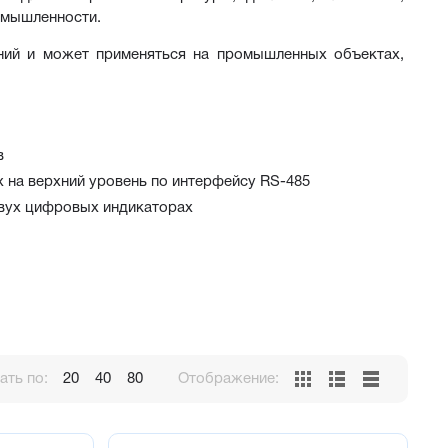
ромышленности.
ний и может применяться на промышленных объектах, 
в
 на верхний уровень по интерфейсу RS-485
двух цифровых индикаторах
ть по:
20
40
80
Отображение:
еременного тока, так и от слаботочной сети с номиналом 