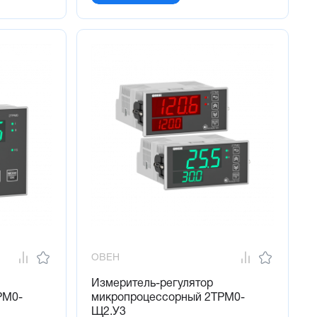
ОВЕН
Измеритель-регулятор
РМ0-
микропроцессорный 2ТРМ0-
Щ2.У3