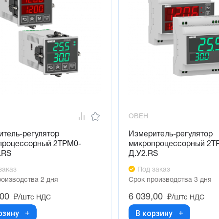
ОВЕН
итель-регулятор
Измеритель-регулятор
процессорный 2ТРМ0-
микропроцессорный 2Т
.RS
Д.У2.RS
заказ
Под заказ
роизводства 2 дня
Срок производства 3 дня
,00
6 039,00
₽/шт
₽/шт
с НДС
с НДС
рзину
В корзину