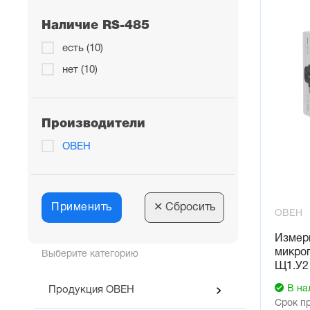
Для удоб
прямоуг
Наличие RS-485
Простот
есть (10)
Приборы
сложных 
нет (10)
выбрать 
Эксплуа
Расшире
Производители
температ
Диспетч
ОВЕН
В прибо
парамет
USB Typ
USB typ
Применить
✕
Сбросить
ОВЕН
питания 
Измер
Индикац
микро
Два конт
Выберите категорию
Щ1.У2
парамет
Авария
В на
Продукция ОВЕН
Контрол
Срок п