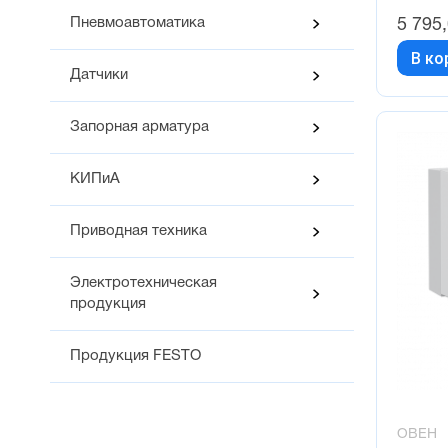
пользова
Пневмоавтоматика
5 795
Ремонто
В серви
В ко
Датчики
Сертифи
Прибор о
типовом
Запорная арматура
КИПиА
Приводная техника
Электротехническая
продукция
Продукция FESTO
ОВЕН