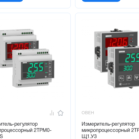
ОВЕН
итель-регулятор
Измеритель-регулятор
процессорный 2ТРМ0-
микропроцессорный 2Т
RS
Щ1.У3