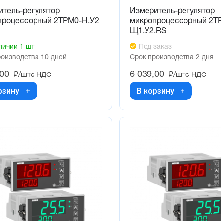
итель-регулятор
Измеритель-регулятор
процессорный 2ТРМ0-Н.У2
микропроцессорный 2Т
Щ1.У2.RS
личии 1 шт
Под заказ
роизводства 10 дней
Срок производства 2 дня
,00
6 039,00
₽/шт
₽/шт
с НДС
с НДС
рзину
В корзину