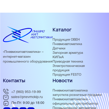
Каталог
Продукция ОВЕН
Пневмоавтоматика
Датчики
«Пневмокипавтоматика» –
Запорная арматура
интернет-магазин
КИПиА
Приводная техника
промышленного оборудования
Электротехническая
продукция
Продукция FESTO
Контакты
Новости
Пневмокипавтоматика
+7 (960) 953-19-99
запустила розничные продажи
sales@pnevmokip.ru
Пневмокипавтоматика –
Пн-Пт: 9:00 до 18:00
официальный дистрибьютор
Промышленной автоматики