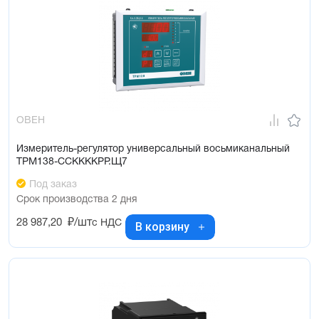
ОВЕН
Измеритель-регулятор универсальный восьмиканальный
ТРМ138-ССККККРР.Щ7
Под заказ
Срок производства 2 дня
28 987,20
₽/шт
с НДС
В корзину