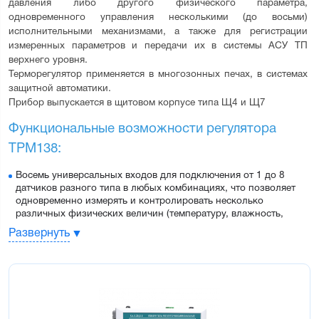
давления либо другого физического параметра, 
одновременного управления несколькими (до восьми) 
исполнительными механизмами, а также для регистрации 
измеренных параметров и передачи их в системы АСУ ТП 
верхнего уровня.
Терморегулятор применяется в многозонных печах, в системах 
защитной автоматики.
Прибор выпускается в щитовом корпусе типа Щ4 и Щ7
Функциональные возможности регулятора 
ТРМ138:
Восемь универсальных входов для подключения от 1 до 8
датчиков разного типа в любых комбинациях, что позволяет
одновременно измерять и контролировать несколько
различных физических величин (температуру, влажность,
давление и др.)
Развернуть
Вычисление дополнительных величин:
средних значений от 2 до 8 измеренных величин
разностей измеренных величин
скорости изменения измеряемой величины
До восьми каналов регулирования или регистрации
температуры, давления или других измеренных или