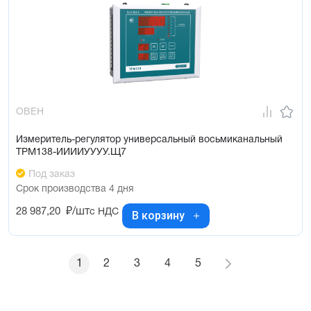
ОВЕН
Измеритель-регулятор универсальный восьмиканальный
ТРМ138-ИИИИУУУУ.Щ7
Под заказ
Срок производства 4 дня
28 987,20
₽/шт
с НДС
В корзину
1
2
3
4
5