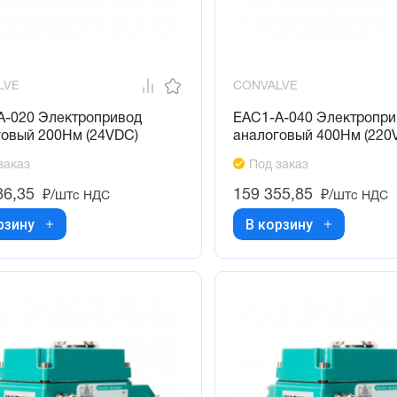
LVE
CONVALVE
A-020 Электропривод
EAC1-A-040 Электропри
говый 200Нм (24VDC)
аналоговый 400Нм (220
заказ
Под заказ
86,35
159 355,85
₽/шт
₽/шт
с НДС
с НДС
рзину
В корзину