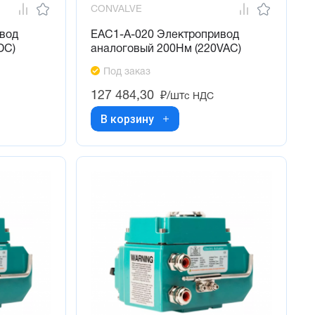
CONVALVE
вод
EAC1-A-020 Электропривод
DC)
аналоговый 200Нм (220VAC)
Под заказ
127 484,30
₽/шт
с НДС
В корзину