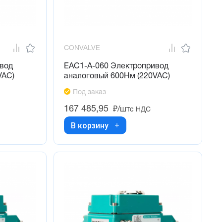
CONVALVE
вод
EAC1-A-060 Электропривод
VAC)
аналоговый 600Нм (220VAC)
Под заказ
167 485,95
₽/шт
с НДС
В корзину