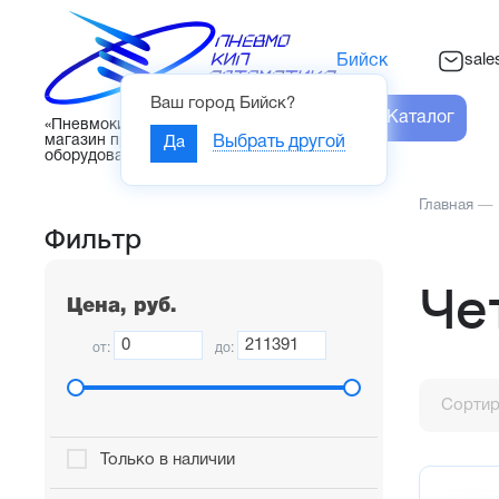
sal
Бийск
Ваш город
Бийск
?
Каталог
«Пневмокипавтоматика» – интернет-
магазин промышленного
Да
Выбрать другой
оборудования
Главная
—
Фильтр
Че
Цена, руб.
от:
до:
Сортир
Только в наличии