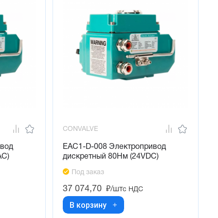
CONVALVE
ивод
EAC1-D-008 Электропривод
AC)
дискретный 80Нм (24VDC)
Под заказ
37 074,70
₽/шт
с НДС
В корзину