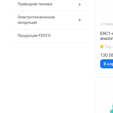
Приводная техника
Электротехническая
продукция
CONVA
EAC1-
Продукция FESTO
анало
Под 
130 0
В ко