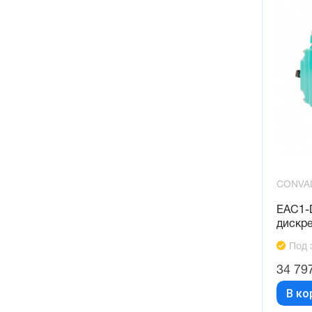
CONVA
EAC1-
дискр
Под 
34 79
В ко