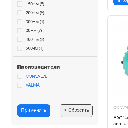
В ко
150Нм (5)
200Нм (5)
300Нм (1)
30Нм (7)
400Нм (2)
500нм (1)
50Нм (6)
600Нм (2)
Производители
800Нм (1)
CONVALVE
80Нм (4)
VALMA
CONVA
Применить
✕
Сбросить
EAC1-
анало