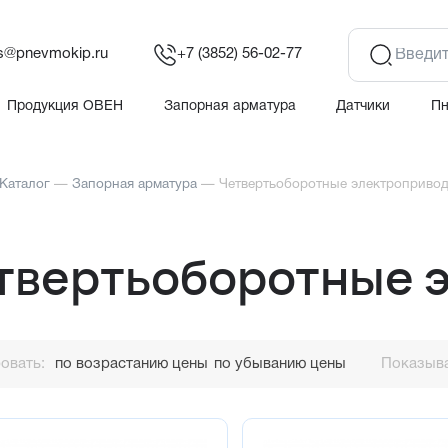
es@pnevmokip.ru
+7 (3852) 56-02-77
Продукция ОВЕН
Запорная арматура
Датчики
П
Каталог
—
Запорная арматура
—
Четвертьоборотные электроприво
твертьоборотные 
овать:
по возрастанию цены
по убыванию цены
Показыва