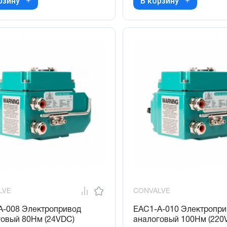
рзину
В корзину
LVE
CONVALVE
A-008 Электропривод
EAC1-A-010 Электропри
говый 80Нм (24VDC)
аналоговый 100Нм (220