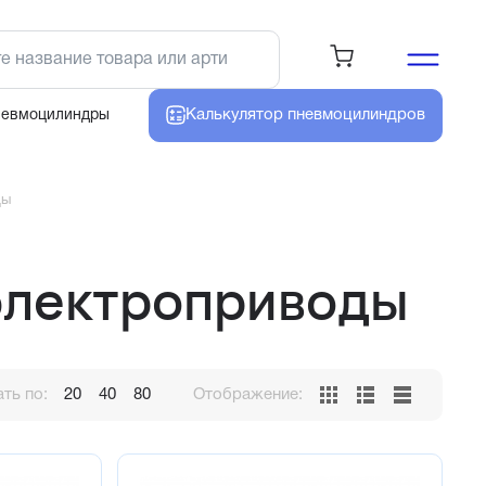
Калькулятор
пневмоцилиндров
невмоцилиндры
ды
электроприводы
ть по:
20
40
80
Отображение: