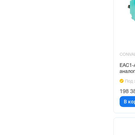
CONVA
EAC1-
анало
Под 
198 3
В ко