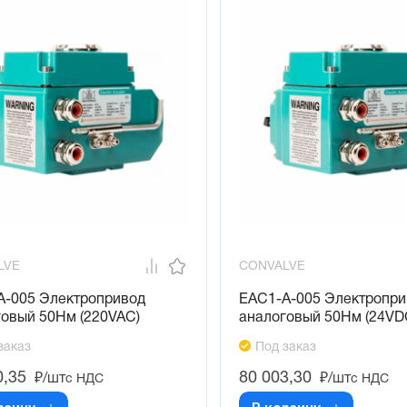
LVE
CONVALVE
A-005 Электропривод
EAC1-A-005 Электропри
говый 50Нм (220VAC)
аналоговый 50Нм (24VD
заказ
Под заказ
0,35
80 003,30
₽/шт
₽/шт
с НДС
с НДС