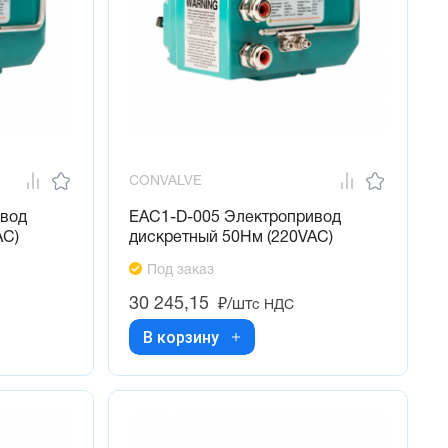
CONVALVE
ивод
EAC1-D-005 Электропривод
AC)
дискретный 50Нм (220VAC)
Под заказ
30 245,15
₽/шт
с НДС
В корзину