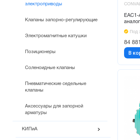
электроприводы
CONVA
EAC1-
Клапаны запорно-регулирующие
анало
Под 
Электромагнитные катушки
84 88
Позиционеры
В ко
Соленоидные клапаны
Пневматические седельные
клапаны
Аксессуары для запорной
арматуры
КИПиА