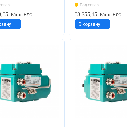
заказ
Под заказ
3,85
83 255,15
₽/шт
₽/шт
с НДС
с НДС
рзину
В корзину