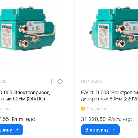
LVE
CONVALVE
D-005 Электропривод
EAC1-D-008 Электропр
етный 50Нм (24VDC)
дискретный 80Нм (220V
заказ
Под заказ
7,55
31 220,80
₽/шт
₽/шт
с НДС
с НДС
рзину
В корзину