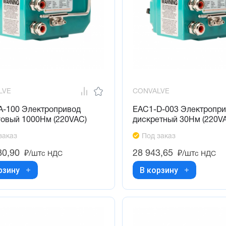
LVE
CONVALVE
A-100 Электропривод
EAC1-D-003 Электропр
говый 1000Нм (220VAC)
дискретный 30Нм (220V
заказ
Под заказ
80,90
28 943,65
₽/шт
₽/шт
с НДС
с НДС
рзину
В корзину