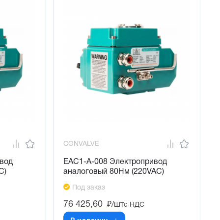
CONVALVE
вод
EAC1-A-008 Электропривод
C)
аналоговый 80Нм (220VAC)
Под заказ
76 425,60
₽/шт
с НДС