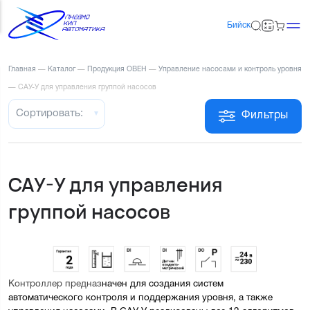
Бийск
Главная
—
Каталог
—
Продукция ОВЕН
—
Управление насосами и контроль уровня
—
САУ-У для управления группой насосов
Сортировать:
Фильтры
САУ-У для управления
группой насосов
Контроллер предназ
начен для создания систем 
автоматического контроля и поддержания уровня, а также 