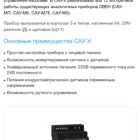
управления насосами. В САУ-У реализованы все 12 алгоритмов 
работы существующих аналогичных приборов ОВЕН (
САУ-
МП
, 
САУ-М6
, 
САУ-М7Е
, 
САУ-М2
).
Прибор выпускается в корпусах 3-х типов: настенном (Н), DIN-
реечном (Д) и щитовом (Щ11)
Основные преимущества САУ-У:
Простая настройка прибора с лицевой панели
Возможность инвертирования сигнала с датчиков
Универсальный источник питания: 220В переменного тока или
24В постоянного
Питание кондуктометрических датчиков переменным
напряжением
Возможность ручного управления