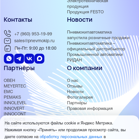
Электротехническая
продукция
Продукция FESTO
Контакты
Новости
Пневмокипавтоматика
+7 (960) 953-19-99
запустила розничные продажи
sales@pnevmokip.ru
Пневмокипавтоматика –
Пн-Пт: 9:00 до 18:00
официальный дистрибьютор
Промышленной автоматики
РИДАН
Партнёры
О компании
ОВЕН
О нас
MEYERTEC
Отзывы
EMC
Новости
PEMAKS
Фотогалерея
INNOLEVEL
Партнёры
INNOVERT
Правовая информация
INNOCONT
AUTONICS
На сайте используются файлы cookie и Яндекс Метрика.
FESTO
Нажимая кнопку «Принять» или продолжая просмотр сайта, вы
SMC
даете согласие на
обработку персональных данных
в