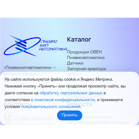
Каталог
Продукция ОВЕН
Пневмоавтоматика
Датчики
«Пневмокипавтоматика» –
Запорная арматура
интернет-магазин
КИПиА
На сайте используются файлы cookie и Яндекс Метрика.
Приводная техника
промышленного оборудования
Электротехническая
Нажимая кнопку «Принять» или продолжая просмотр сайта, вы
продукция
даете согласие на
обработку персональных данных
в
Продукция FESTO
соответствии с
политикой конфиденциальности
, и принимаете
Контакты
Новости
условия
пользовательского соглашения
.
Принять
Пневмокипавтоматика
+7 (960) 953-19-99
запустила розничные продажи
sales@pnevmokip.ru
Пневмокипавтоматика –
Пн-Пт: 9:00 до 18:00
официальный дистрибьютор