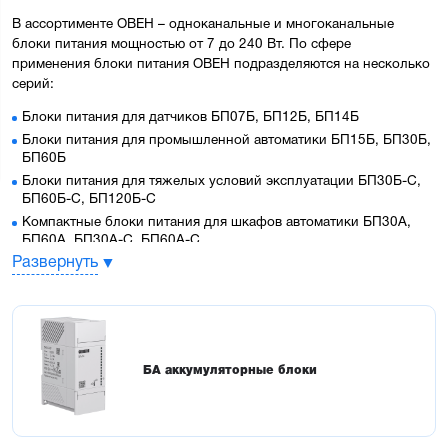
В ассортименте ОВЕН – одноканальные и многоканальные 
блоки питания мощностью от 7 до 240 Вт. По сфере 
применения блоки питания ОВЕН подразделяются на несколько 
серий:
Блоки питания для датчиков 
БП07Б, БП12Б, БП14Б
Блоки питания для промышленной автоматики 
БП15Б, БП30Б, 
БП60Б
Блоки питания для тяжелых условий эксплуатации 
БП30Б-С, 
БП60Б-С, БП120Б-С
Компактные блоки питания для шкафов автоматики 
БП30А, 
БП60А, БП30А-С, БП60А-С
Развернуть
Источники питания с 
резервированием 
ИБП60ЖД
, 
ИБП60К
, 
ИБП60Б
Зарядное устройство 
ЗУ120К
Блоки аккумуляторные Li-Ion 
БА12 и БА24
 и свинцово-
кислотные 
АКБ1207
Блоки питания для ПЛК и ответственных применений 
БП60К
БА аккумуляторные блоки
Блоки питания для ПЛК и ответственных применений с 
интерфейсом Ethernet 
БП100К, БП120К
, 
БП240К
Особенности и преимущества блоков питания 