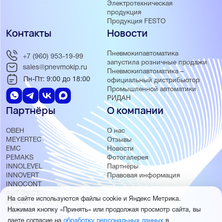
Электротехническая
продукция
Продукция FESTO
Контакты
Новости
Пневмокипавтоматика
+7 (960) 953-19-99
запустила розничные продажи
sales@pnevmokip.ru
Пневмокипавтоматика –
Пн-Пт: 9:00 до 18:00
официальный дистрибьютор
Промышленной автоматики
РИДАН
Партнёры
О компании
ОВЕН
О нас
MEYERTEC
Отзывы
EMC
Новости
PEMAKS
Фотогалерея
INNOLEVEL
Партнёры
INNOVERT
Правовая информация
INNOCONT
AUTONICS
На сайте используются файлы cookie и Яндекс Метрика.
FESTO
Нажимая кнопку «Принять» или продолжая просмотр сайта, вы
SMC
даете согласие на
обработку персональных данных
в