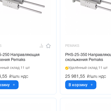
S
PEMAKS
5-250 Направляющая
PHS-25-350 Направляю
жения Pemaks
скольжения Pemaks
нный склад 11 шт
Удалённый склад 11 шт
4,55
25 981,55
₽/шт
₽/шт
с НДС
с НДС
рзину
В корзину