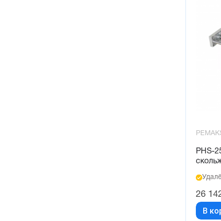
PEMAK
PHS-2
сколь
Удалё
26 14
В ко