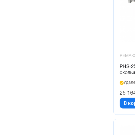
PEMAK
PHS-2
сколь
Удалё
25 16
В ко