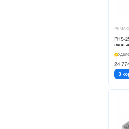
800 (6)
90 (1)
900 (6)
PEMAK
PHS-2
сколь
Удалё
24 77
В ко