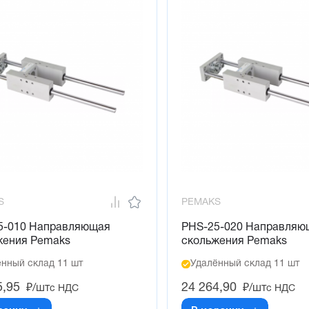
S
PEMAKS
5-010 Направляющая
PHS-25-020 Направляю
жения Pemaks
скольжения Pemaks
нный склад 11 шт
Удалённый склад 11 шт
5,95
24 264,90
₽/шт
₽/шт
с НДС
с НДС