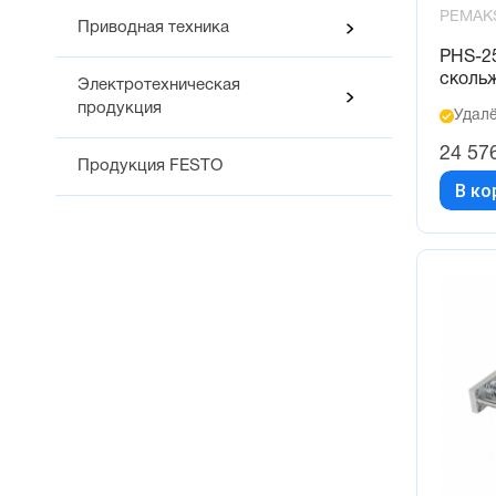
PEMAK
370 (1)
Приводная техника
40 (9)
PHS-2
сколь
Электротехническая
400 (9)
продукция
Удалё
425 (1)
24 57
450 (2)
Продукция FESTO
В ко
50 (10)
500 (10)
520 (1)
575 (1)
60 (6)
600 (6)
700 (6)
75 (2)
80 (9)