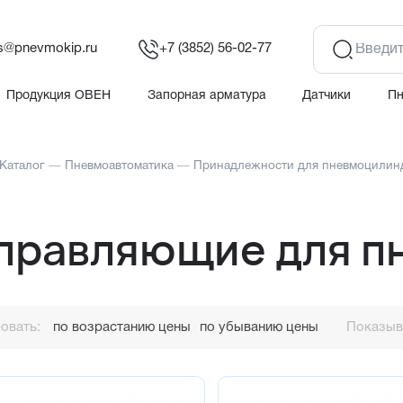
es@pnevmokip.ru
+7 (3852) 56-02-77
Продукция ОВЕН
Запорная арматура
Датчики
П
Каталог
—
Пневмоавтоматика
—
Принадлежности для пневмоцилин
правляющие для п
овать:
по возрастанию цены
по убыванию цены
Показыва