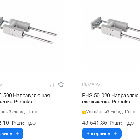
S
PEMAKS
5-500 Направляющая
PHS-50-020 Направляю
жения Pemaks
скольжения Pemaks
нный склад 11 шт
Удалённый склад 10 шт
2,10
43 541,35
₽/шт
₽/шт
с НДС
с НДС
рзину
В корзину