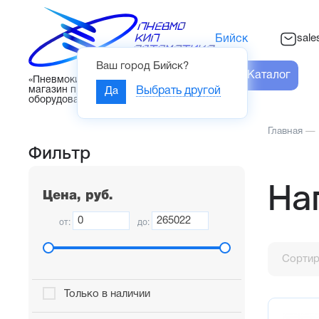
sal
Бийск
Ваш город
Бийск
?
Каталог
«Пневмокипавтоматика» – интернет-
магазин промышленного
Да
Выбрать другой
оборудования
Главная
—
Фильтр
На
Цена, руб.
от:
до:
Сортир
Только в наличии