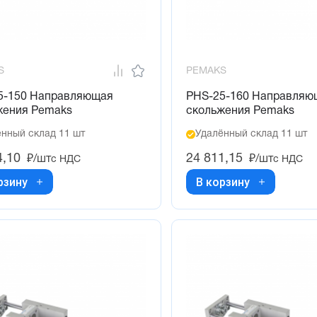
S
PEMAKS
5-150 Направляющая
PHS-25-160 Направляю
жения Pemaks
скольжения Pemaks
нный склад 11 шт
Удалённый склад 11 шт
4,10
24 811,15
₽/шт
₽/шт
с НДС
с НДС
рзину
В корзину