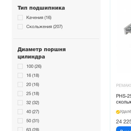
Тип подшипника
Качения (16)
Скольжения (207)
Диаметр поршня
цилиндра
100 (26)
16 (18)
20 (16)
PEMAK
25 (18)
PHS-2
сколь
32 (32)
Удалё
40 (27)
50 (31)
24 22
63 (28)