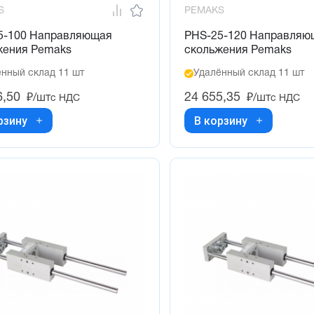
S
PEMAKS
5-100 Направляющая
PHS-25-120 Направляю
жения Pemaks
скольжения Pemaks
нный склад 11 шт
Удалённый склад 11 шт
6,50
24 655,35
₽/шт
₽/шт
с НДС
с НДС
рзину
В корзину