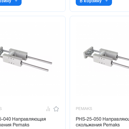
рзину
В корзину
S
PEMAKS
5-040 Направляющая
PHS-25-050 Направляю
жения Pemaks
скольжения Pemaks