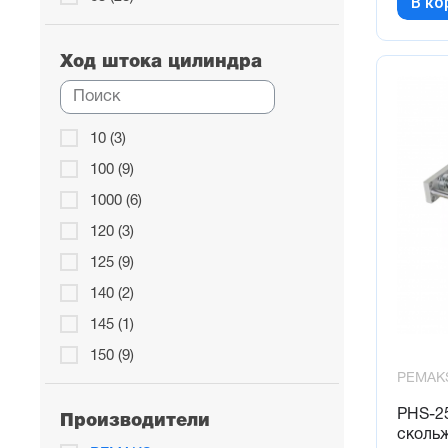
В ко
80 (27)
Ход штока цилиндра
10 (3)
100 (9)
1000 (6)
120 (3)
125 (9)
140 (2)
145 (1)
150 (9)
PEMAK
160 (10)
PHS-2
175 (1)
Производители
сколь