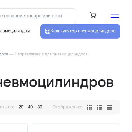
Калькулятор
пневмоцилиндров
невмоцилиндры
дров
—
Направляющие для пневмоцилиндров
невмоцилиндров
ть по:
20
40
80
Отображение: