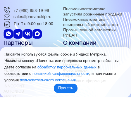
Пневмокипавтоматика
+7 (960) 953-19-99
запустила розничные продажи
sales@pnevmokip.ru
Пневмокипавтоматика –
Пн-Пт: 9:00 до 18:00
официальный дистрибьютор
Промышленной автоматики
РИДАН
Партнёры
О компании
ОВЕН
О нас
На сайте используются файлы cookie и Яндекс Метрика.
MEYERTEC
Отзывы
Нажимая кнопку «Принять» или продолжая просмотр сайта, вы
EMC
Новости
даете согласие на
обработку персональных данных
в
PEMAKS
Фотогалерея
соответствии с
политикой конфиденциальности
, и принимаете
INNOLEVEL
Партнёры
условия
пользовательского соглашения
.
INNOVERT
Правовая информация
INNOCONT
Принять
AUTONICS
FESTO
SMC
© 2026 Пневмокипавтоматика
Создание и продвижение сайта
BTB Digital