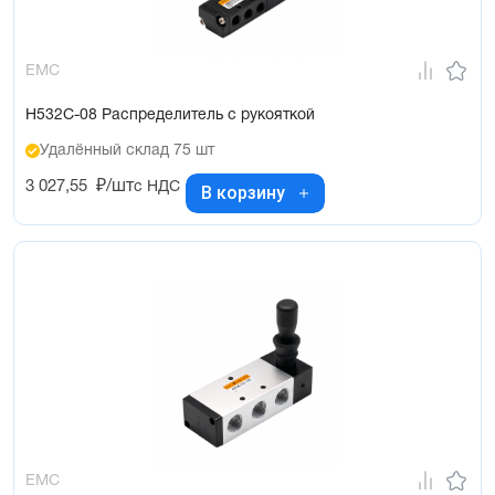
EMC
H532C-08 Распределитель с рукояткой
Удалённый склад 75 шт
3 027,55
₽/шт
с НДС
В корзину
EMC