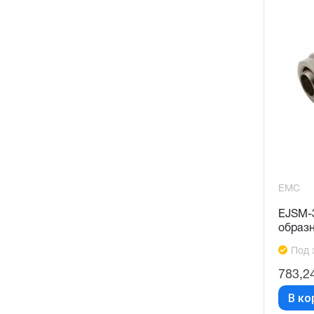
EMC
EJSM-3
образн
Под 
783,2
В ко