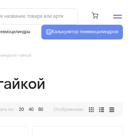
Калькулятор
пневмоцилиндров
невмоцилиндры
накидной гайкой
гайкой
ть по:
20
40
80
Отображение: