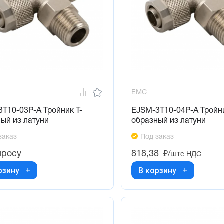
EMC
T10-03P-A Тройник Т-
EJSM-3T10-04P-A Тройни
ый из латуни
образный из латуни
заказ
Под заказ
просу
818,38
₽/шт
с НДС
рзину
В корзину