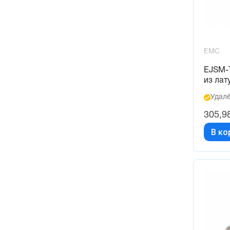
EMC
EJSM-T
из лат
Удалё
305,9
В ко