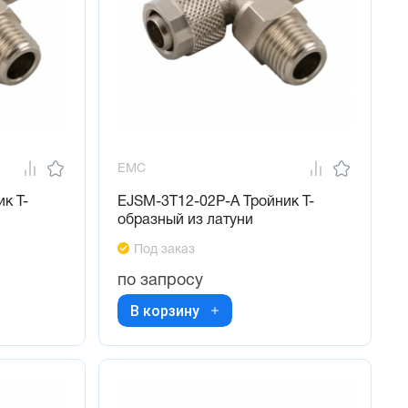
EMC
к Т-
EJSM-3T12-02P-A Тройник Т-
образный из латуни
Под заказ
по запросу
В корзину