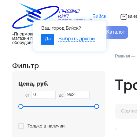
sal
Бийск
Ваш город
Бийск
?
Каталог
«Пневмокипавтоматика» – интернет-
магазин промышленного
Да
Выбрать другой
оборудования
Главная
—
Фильтр
Тр
Цена, руб.
от:
до:
Сортир
Только в наличии