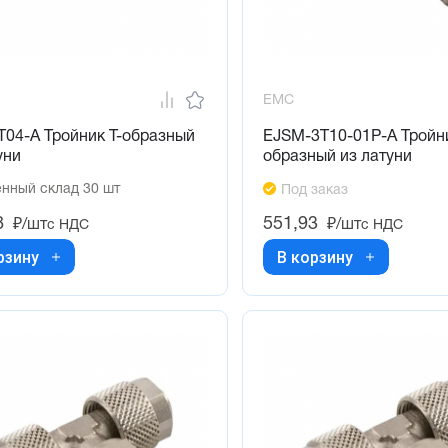
EMC
04-A Тройник Т-образный
EJSM-3T10-01P-A Тройни
уни
образный из латуни
нный склад 30 шт
Под заказ
8
551,93
₽/шт
₽/шт
с НДС
с НДС
рзину
В корзину