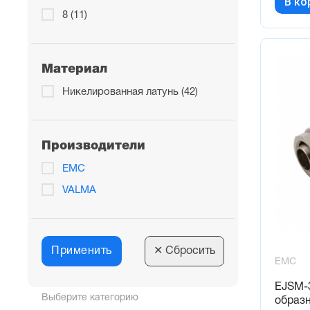
В ко
8 (11)
Материал
Никелированная латунь (42)
Производители
EMC
VALMA
Применить
✕
Сбросить
EMC
EJSM-3
Выберите категорию
образн