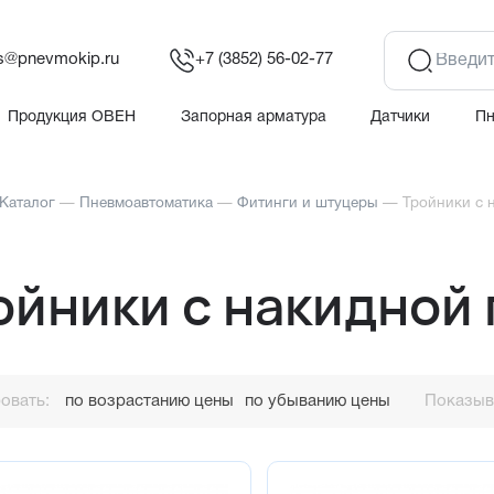
es@pnevmokip.ru
+7 (3852) 56-02-77
Продукция ОВЕН
Запорная арматура
Датчики
П
Каталог
—
Пневмоавтоматика
—
Фитинги и штуцеры
—
Тройники с 
ойники с накидной 
овать:
по возрастанию цены
по убыванию цены
Показыва