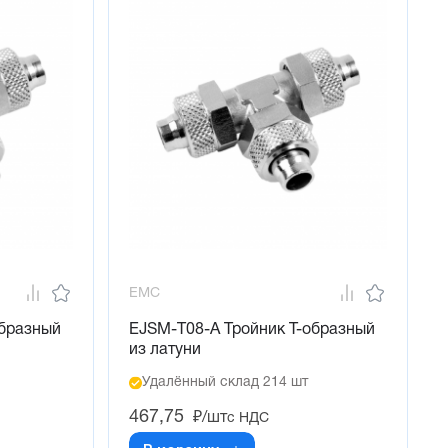
EMC
образный
EJSM-T08-A Тройник Т-образный
из латуни
Удалённый склад 214 шт
467,75
₽/шт
с НДС