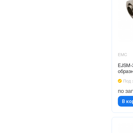
EMC
EJSM-3
образн
Под 
по за
В ко