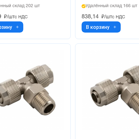
нный склад 202 шт
Удалённый склад 166 шт
9
838,14
₽/шт
₽/шт
с НДС
с НДС
рзину
В корзину