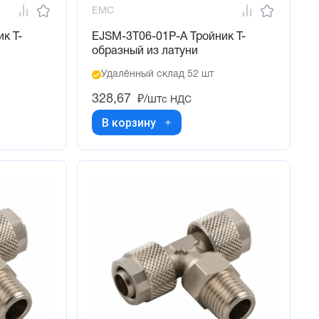
EMC
к T-
EJSM-3T06-01P-A Тройник Т-
образный из латуни
Удалённый склад 52 шт
328,67
₽/шт
с НДС
В корзину