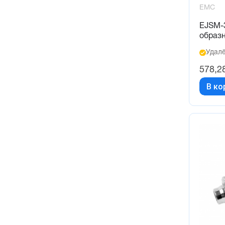
EMC
EJSM-3
образн
Удалё
578,2
В ко