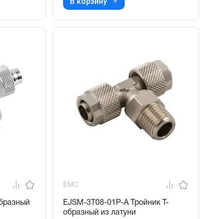
В корзину
EMC
образный
EJSM-3T08-01P-A Тройник Т-
образный из латуни