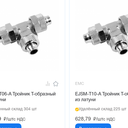
EMC
06-A Тройник T-образный
EJSM-T10-A Тройник T-
уни
из латуни
нный склад 304 шт
Удалённый склад 225 шт
9
628,79
₽/шт
₽/шт
с НДС
с НДС