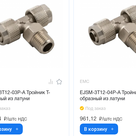
EMC
T12-03P-A Тройник Т-
EJSM-3T12-04P-A Тройни
ый из латуни
образный из латуни
заказ
Под заказ
4
961,12
₽/шт
₽/шт
с НДС
с НДС
рзину
В корзину