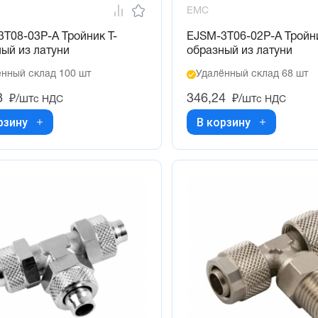
EMC
T08-03P-A Тройник Т-
EJSM-3T06-02P-A Тройни
ый из латуни
образный из латуни
нный склад 100 шт
Удалённый склад 68 шт
8
346,24
₽/шт
₽/шт
с НДС
с НДС
рзину
В корзину