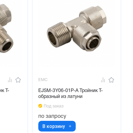
EMC
к Т-
EJSM-3Y06-01P-A Тройник Т-
образный из латуни
Под заказ
по запросу
В корзину