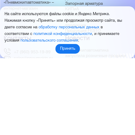
«Пневмокипавтоматика» –
Запорная арматура
интернет-магазин
КИПиА
На сайте используются файлы cookie и Яндекс Метрика.
Приводная техника
промышленного оборудования
Электротехническая
Нажимая кнопку «Принять» или продолжая просмотр сайта, вы
продукция
даете согласие на
обработку персональных данных
в
Продукция FESTO
соответствии с
политикой конфиденциальности
, и принимаете
Контакты
Новости
условия
пользовательского соглашения
.
Принять
Пневмокипавтоматика
+7 (960) 953-19-99
запустила розничные продажи
sales@pnevmokip.ru
Пневмокипавтоматика –
Пн-Пт: 9:00 до 18:00
официальный дистрибьютор
Промышленной автоматики
РИДАН
Партнёры
О компании
ОВЕН
О нас
MEYERTEC
Отзывы
EMC
Новости
PEMAKS
Фотогалерея
INNOLEVEL
Партнёры
INNOVERT
Правовая информация
INNOCONT