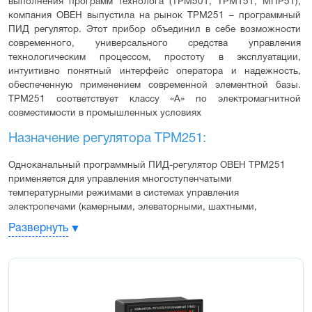
выполнения программ технолога (ТРМ501, ТРМ151, МПР51), 
компания ОВЕН выпустила на рынок ТРМ251 – программный 
ПИД регулятор. Этот прибор объединил в себе возможности 
современного, универсального средства управления 
технологическим процессом, простоту в эксплуатации, 
интуитивно понятный интерфейс оператора и надежность, 
обеспеченную применением современной элементной базы. 
ТРМ251 соответствует классу «А» по электромагнитной 
совместимости в промышленных условиях
Назначение регулятора ТРМ251:
Одноканальный программный ПИД-регулятор ОВЕН ТРМ251 
применяется для управления многоступенчатыми 
температурными режимами в системах управления 
электропечами (камерными, элеваторными, шахтными, 
плавильными и др.).
Развернуть
Прибор имеет удобный, интуитивно понятный человеко-
машинный интерфейс.
Прибор выпускается в корпусах 2-х типов: настенном Н и 
щитовом Щ1
Функциональные возможности регулятора 