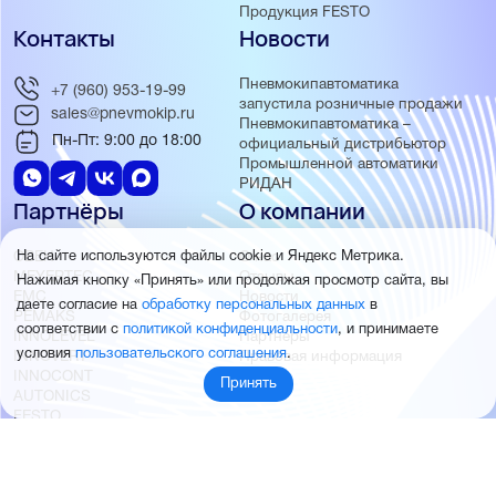
Продукция FESTO
Контакты
Новости
Пневмокипавтоматика
+7 (960) 953-19-99
запустила розничные продажи
sales@pnevmokip.ru
Пневмокипавтоматика –
Пн-Пт: 9:00 до 18:00
официальный дистрибьютор
Промышленной автоматики
РИДАН
Партнёры
О компании
ОВЕН
О нас
На сайте используются файлы cookie и Яндекс Метрика.
MEYERTEC
Отзывы
Нажимая кнопку «Принять» или продолжая просмотр сайта, вы
EMC
Новости
даете согласие на
обработку персональных данных
в
PEMAKS
Фотогалерея
соответствии с
политикой конфиденциальности
, и принимаете
INNOLEVEL
Партнёры
условия
пользовательского соглашения
.
INNOVERT
Правовая информация
INNOCONT
Принять
AUTONICS
FESTO
SMC
© 2026 Пневмокипавтоматика