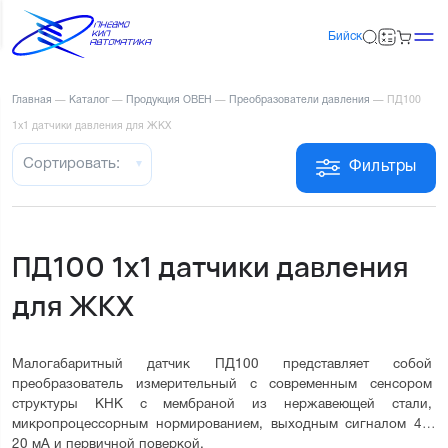
Бийск
Главная
—
Каталог
—
Продукция ОВЕН
—
Преобразователи давления
—
ПД100
1х1 датчики давления для ЖКХ
Сортировать:
Фильтры
ПД100 1х1 датчики давления
для ЖКХ
Малогабаритный датчик ПД100 представляет собой 
преобразователь измерительный с современным сенсором 
структуры КНК с мембраной из нержавеющей стали, 
микропроцессорным нормированием, выходным сигналом 4…
20 мА и первичной поверкой.