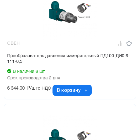
Основные характеристики:
Верхний предел измерений – от 0,016 до 100 МПа
Тип измеряемого давления – избыточное (ДИ)
Диапазон температур измеряемой среды: –40…+100 °С
Класс точности – 0,5 %; 1,0 %
ОВЕН
Межповерочный интервал - 2 года
Преобразователь давления измерительный ПД100-ДИ0,6-
111-0,5
В наличии 6 шт
Срок производства 2 дня
6 344,00
₽/шт
с НДС
В корзину