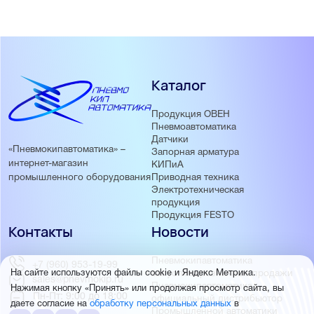
Каталог
Продукция ОВЕН
Пневмоавтоматика
Датчики
«Пневмокипавтоматика» –
Запорная арматура
интернет-магазин
КИПиА
Приводная техника
промышленного оборудования
Электротехническая
продукция
Продукция FESTO
Контакты
Новости
Пневмокипавтоматика
+7 (960) 953-19-99
запустила розничные продажи
На сайте используются файлы cookie и Яндекс Метрика.
sales@pnevmokip.ru
Пневмокипавтоматика –
Нажимая кнопку «Принять» или продолжая просмотр сайта, вы
Пн-Пт: 9:00 до 18:00
официальный дистрибьютор
даете согласие на
обработку персональных данных
в
Промышленной автоматики