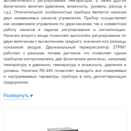
автоматического регулирования температуры, а также других 
физических величин (давление, влажность, уровень, расход и 
т.д.). Отличительной особенностью прибора является наличие 
двух независимых каналов управления. Прибор осуществляет 
как независимое управление по двум каналам, так и совместную 
работу каналов в задачах регулирования и сигнализации. 
Наличие второго входа позволяет выполнять регулирование по 
двум величинам с вычислением среднего значения или разницы 
показаний входов. Двухканальный терморегулятор 2ТРМ1 
работает с разными типами датчиков что позволяет одним 
прибором контролировать две физические величины, например 
температуру и давление, температуру и влажность, давление и 
уровень. Наличие RS-485 позволяет выводить все измеряемые 
и настраиваемые параметры прибора в сеть диспетчеризации 
предприятия.
2ТРМ1 зарегистрирован в Государственном реестре средств 
Развернуть
измерений России и выпускается с первичной поверкой 
(включена в стоимость). Также 2ТРМ1 имеет декларацию 
соответствия ЕАС и свидетельство о типовом одобрении РМРС
Возможности регулятора 2ТРМ1: