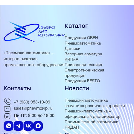
Каталог
Продукция ОВЕН
Пневмоавтоматика
Датчики
«Пневмокипавтоматика» –
Запорная арматура
интернет-магазин
КИПиА
Приводная техника
промышленного оборудования
Электротехническая
продукция
Продукция FESTO
Контакты
Новости
Пневмокипавтоматика
+7 (960) 953-19-99
запустила розничные продажи
sales@pnevmokip.ru
Пневмокипавтоматика –
Пн-Пт: 9:00 до 18:00
официальный дистрибьютор
Промышленной автоматики
РИДАН