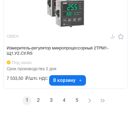
ОВЕН
Измеритель-регулятор микропроцессорный 2ТРМ1-
Щ1.У2.СУ.RS
Под заказ
Срок производства 2 дня
7 533,50
₽/шт
с НДС
В корзину
1
2
3
4
5