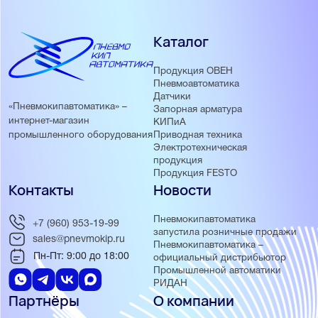
Каталог
Продукция ОВЕН
Пневмоавтоматика
Датчики
«Пневмокипавтоматика» –
Запорная арматура
интернет-магазин
КИПиА
Приводная техника
промышленного оборудования
Электротехническая
продукция
Продукция FESTO
Контакты
Новости
Пневмокипавтоматика
+7 (960) 953-19-99
запустила розничные продажи
sales@pnevmokip.ru
Пневмокипавтоматика –
Пн-Пт: 9:00 до 18:00
официальный дистрибьютор
Промышленной автоматики
РИДАН
Партнёры
О компании