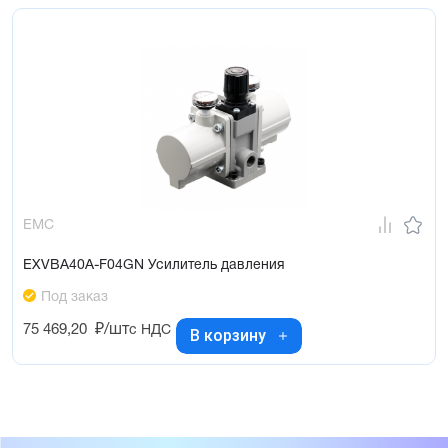
EMC
EXVBA40A-F04GN Усилитель давления
Под заказ
75 469,20
₽/шт
с НДС
В корзину