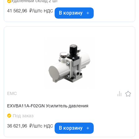
Удалённый склад 2 шт
41 562,96
₽/шт
с НДС
В корзину
EMC
EXVBA11A-F02GN Усилитель давления
Под заказ
36 621,96
₽/шт
с НДС
В корзину