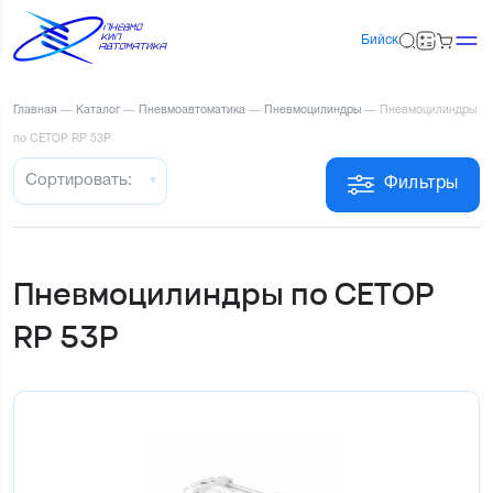
Бийск
Главная
—
Каталог
—
Пневмоавтоматика
—
Пневмоцилиндры
—
Пневмоцилиндры
по CETOP RP 53P
Сортировать:
Фильтры
Пневмоцилиндры по CETOP
RP 53P