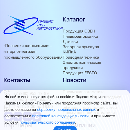
Каталог
Продукция ОВЕН
Пневмоавтоматика
Датчики
«Пневмокипавтоматика» –
Запорная арматура
интернет-магазин
КИПиА
Приводная техника
промышленного оборудования
Электротехническая
продукция
Продукция FESTO
Контакты
Новости
Пневмокипавтоматика
+7 (960) 953-19-99
запустила розничные продажи
На сайте используются файлы cookie и Яндекс Метрика.
sales@pnevmokip.ru
Пневмокипавтоматика –
Нажимая кнопку «Принять» или продолжая просмотр сайта, вы
Пн-Пт: 9:00 до 18:00
официальный дистрибьютор
даете согласие на
обработку персональных данных
в
Промышленной автоматики
соответствии с
политикой конфиденциальности
, и принимаете
РИДАН
условия
пользовательского соглашения
.
Партнёры
О компании