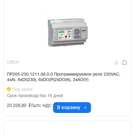
ОВЕН
ПР205-230.1211.06.0.0 Программируемое реле 230VAC,
4xAI, 8xDI(230), 6xDO(Р)2xDO(K), 3xAO(У)
Под заказ
Срок производства 16 дней
23 228,80
₽/шт
с НДС
В корзину