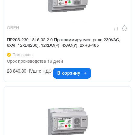
ОВЕН
ПР205-230.1816.02.2.0 Программируемое реле 230VAC,
6xAI, 12xDI(230), 12xDO(Р), 4xAO(У), 2хRS-485
Под заказ
Срок производства 16 дней
28 840,80
₽/шт
с НДС
В корзину