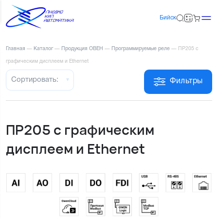
Бийск
Главная
—
Каталог
—
Продукция ОВЕН
—
Программируемые реле
—
ПР205 с
графическим дисплеем и Ethernet
Сортировать:
Фильтры
ПР205 с графическим
дисплеем и Ethernet