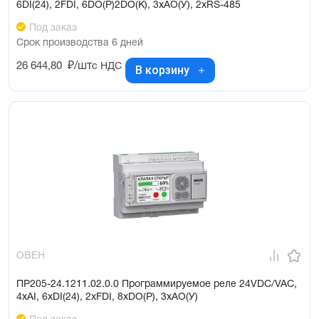
6DI(24), 2FDI, 6DO(Р)2DO(K), 3xAO(У), 2xRS-485
Под заказ
Срок производства 6 дней
26 644,80
₽/шт
с НДС
В корзину
ОВЕН
ПР205-24.1211.02.0.0 Программируемое реле 24VDC/VAC,
4xAI, 6xDI(24), 2xFDI, 8xDO(Р), 3xAO(У)