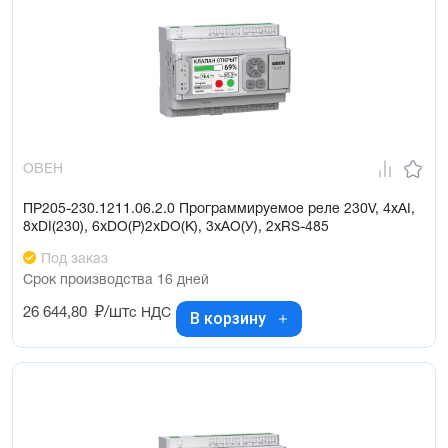
ОВЕН
ПР205-230.1211.06.2.0 Программируемое реле 230V, 4xAI,
8xDI(230), 6xDO(Р)2xDO(K), 3xAO(У), 2хRS-485
Под заказ
Срок производства 16 дней
26 644,80
₽/шт
с НДС
В корзину