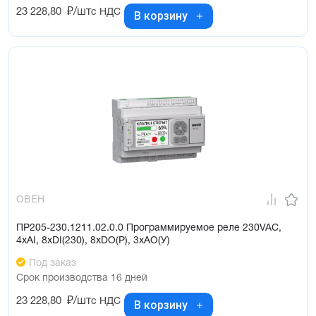
23 228,80
₽/шт
с НДС
В корзину
ОВЕН
ПР205-230.1211.02.0.0 Программируемое реле 230VAC,
4xAI, 8xDI(230), 8xDO(Р), 3xAO(У)
Под заказ
Срок производства 16 дней
23 228,80
₽/шт
с НДС
В корзину