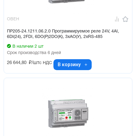
2 модификации по питанию: ~/=24В и ~230В
Увеличение каналов ввода/вывода с помощью модулей ПРМ
Работа в неотапливаемых помещениях: -20...+55ºС
ОВЕН
Конфигурирование и запись программы через USB, Ethernet
ПР205-24.1211.06.2.0 Программируемое реле 24V, 4AI,
6DI(24), 2FDI, 6DO(Р)2DO(K), 3xAO(У), 2xRS-485
В наличии 2 шт
Срок производства 6 дней
26 644,80
₽/шт
с НДС
В корзину