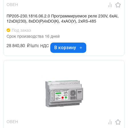
ОВЕН
ПР205-230.1816.06.2.0 Программируемое реле 230V, 6xAI,
12xDI(230), 8xDO(Р)4xDO(K), 4xAO(У), 2xRS-485
Под заказ
Срок производства 16 дней
28 840,80
₽/шт
с НДС
В корзину
ОВЕН