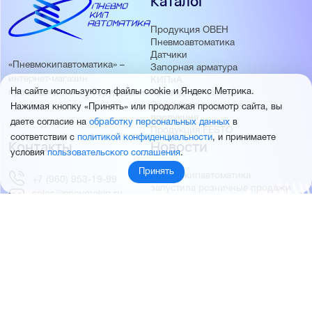
Каталог
Продукция ОВЕН
Пневмоавтоматика
Датчики
«Пневмокипавтоматика» –
Запорная арматура
интернет-магазин
КИПиА
На сайте используются файлы cookie и Яндекс Метрика.
Приводная техника
промышленного оборудования
Электротехническая
Нажимая кнопку «Принять» или продолжая просмотр сайта, вы
продукция
даете согласие на
обработку персональных данных
в
Продукция FESTO
соответствии с
политикой конфиденциальности
, и принимаете
Контакты
Новости
условия
пользовательского соглашения
.
Принять
Пневмокипавтоматика
+7 (960) 953-19-99
запустила розничные продажи
sales@pnevmokip.ru
Пневмокипавтоматика –
Пн-Пт: 9:00 до 18:00
официальный дистрибьютор
Промышленной автоматики
РИДАН
Партнёры
О компании
ОВЕН
О нас
MEYERTEC
Отзывы
EMC
Новости