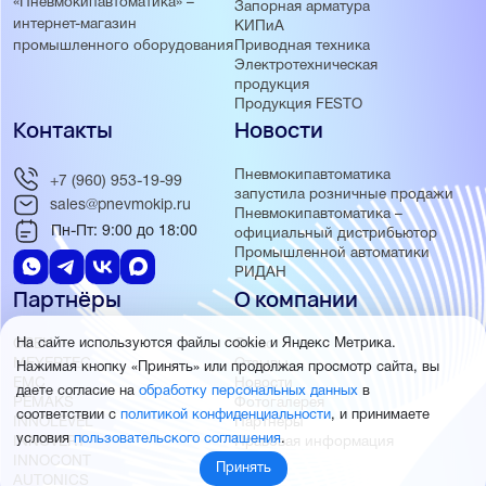
«Пневмокипавтоматика» –
Запорная арматура
интернет-магазин
КИПиА
Приводная техника
промышленного оборудования
Электротехническая
продукция
Продукция FESTO
Контакты
Новости
Пневмокипавтоматика
+7 (960) 953-19-99
запустила розничные продажи
sales@pnevmokip.ru
Пневмокипавтоматика –
Пн-Пт: 9:00 до 18:00
официальный дистрибьютор
Промышленной автоматики
РИДАН
Партнёры
О компании
На сайте используются файлы cookie и Яндекс Метрика.
ОВЕН
О нас
MEYERTEC
Отзывы
Нажимая кнопку «Принять» или продолжая просмотр сайта, вы
EMC
Новости
даете согласие на
обработку персональных данных
в
PEMAKS
Фотогалерея
соответствии с
политикой конфиденциальности
, и принимаете
INNOLEVEL
Партнёры
условия
пользовательского соглашения
.
INNOVERT
Правовая информация
INNOCONT
Принять
AUTONICS