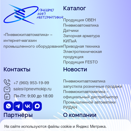
Каталог
Продукция ОВЕН
Пневмоавтоматика
Датчики
«Пневмокипавтоматика» –
Запорная арматура
интернет-магазин
КИПиА
Приводная техника
промышленного оборудования
Электротехническая
продукция
Продукция FESTO
Контакты
Новости
Пневмокипавтоматика
+7 (960) 953-19-99
запустила розничные продажи
sales@pnevmokip.ru
Пневмокипавтоматика –
Пн-Пт: 9:00 до 18:00
официальный дистрибьютор
Промышленной автоматики
РИДАН
Партнёры
О компании
ОВЕН
О нас
На сайте используются файлы cookie и Яндекс Метрика.