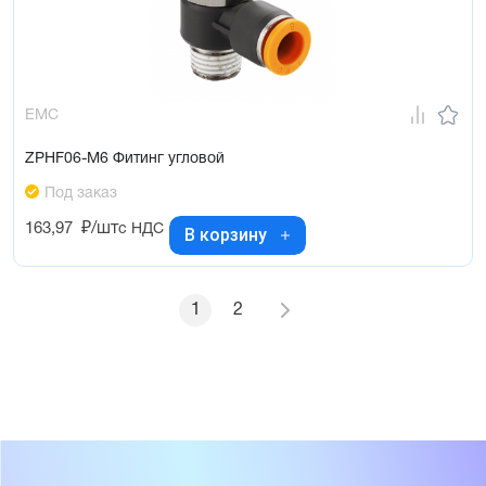
EMC
ZPHF06-M6 Фитинг угловой
Под заказ
163,97
₽/шт
с НДС
В корзину
1
2