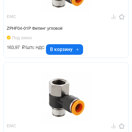
EMC
ZPHF04-01P Фитинг угловой
Под заказ
163,97
₽/шт
с НДС
В корзину
EMC