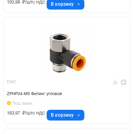
193,98
₽/шт
с НДС
В корзину
EMC
ZPHF04-M5 Фитинг угловой
Под заказ
163,97
₽/шт
с НДС
В корзину