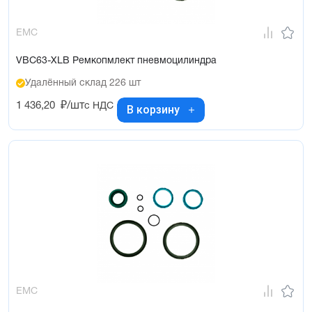
EMC
VBC63-XLB Ремкопмлект пневмоцилиндра
Удалённый склад 226 шт
1 436,20
₽/шт
с НДС
В корзину
EMC