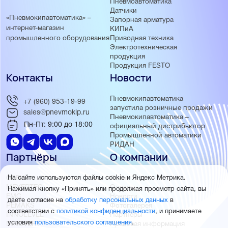
Пневмоавтоматика
Датчики
«Пневмокипавтоматика» –
Запорная арматура
интернет-магазин
КИПиА
Приводная техника
промышленного оборудования
Электротехническая
продукция
Продукция FESTO
Контакты
Новости
Пневмокипавтоматика
+7 (960) 953-19-99
запустила розничные продажи
sales@pnevmokip.ru
Пневмокипавтоматика –
Пн-Пт: 9:00 до 18:00
официальный дистрибьютор
Промышленной автоматики
РИДАН
Партнёры
О компании
ОВЕН
О нас
На сайте используются файлы cookie и Яндекс Метрика.
MEYERTEC
Отзывы
Нажимая кнопку «Принять» или продолжая просмотр сайта, вы
EMC
Новости
даете согласие на
обработку персональных данных
в
PEMAKS
Фотогалерея
соответствии с
политикой конфиденциальности
, и принимаете
INNOLEVEL
Партнёры
условия
пользовательского соглашения
.
INNOVERT
Правовая информация