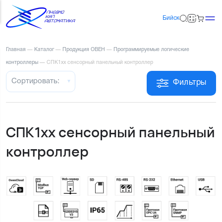
Бийск
Главная
—
Каталог
—
Продукция ОВЕН
—
Программируемые логические
контроллеры
—
СПК1хх сенсорный панельный контроллер
Сортировать:
Фильтры
СПК1хх сенсорный панельный
контроллер