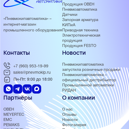
обмена
Продукция ОВЕН
Пневмоавтоматика
Продвинутые средства отладки и эмуляции
Датчики
Множество библиотек, упрощающих разработку проекта
«Пневмокипавтоматика» –
Запорная арматура
Отсутствие явных ограничений на число используемых
интернет-магазин
КИПиА
переменных, блоков и т.д
Приводная техника
промышленного оборудования
Электротехническая
продукция
Продукция FESTO
Контакты
Новости
Пневмокипавтоматика
+7 (960) 953-19-99
запустила розничные продажи
sales@pnevmokip.ru
Пневмокипавтоматика –
Пн-Пт: 9:00 до 18:00
официальный дистрибьютор
Промышленной автоматики
РИДАН
Партнёры
О компании
ОВЕН
О нас
MEYERTEC
Отзывы
EMC
Новости
PEMAKS
Фотогалерея