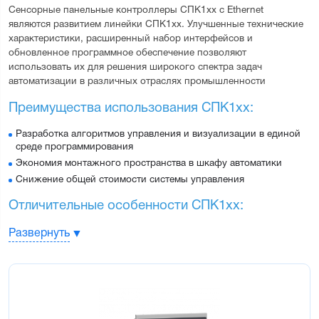
Сенсорные панельные контроллеры СПК1хх с Ethernet 
являются развитием линейки СПК1хх. Улучшенные технические 
характеристики, расширенный набор интерфейсов и 
обновленное программное обеспечение позволяют 
использовать их для решения широкого спектра задач 
автоматизации в различных отраслях промышленности
Преимущества использования СПК1хх:
Разработка алгоритмов управления и визуализации в единой
среде программирования
Экономия монтажного пространства в шкафу автоматики
Снижение общей стоимости системы управления
Отличительные особенности СПК1хх:
Объединение функций программируемого контролера и
Развернуть
панели оператора в одном корпусе (ПЛК+HMI)
Сенсорный резистивный дисплей 7” (800×480) или 10.2”
(1024×600)
Широкий набор коммуникационных интерфейсов: Ethernet,
3×RS-485, 2×RS-232, USB Host, USB Device, слот для SD-карт